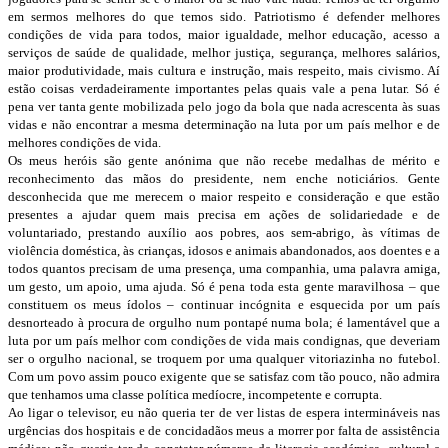
em sermos melhores do que temos sido. Patriotismo é defender melhores
condições de vida para todos, maior igualdade, melhor educação, acesso a
serviços de saúde de qualidade, melhor justiça, segurança, melhores salários,
maior produtividade, mais cultura e instrução, mais respeito, mais civismo. Aí
estão coisas verdadeiramente importantes pelas quais vale a pena lutar. Só é
pena ver tanta gente mobilizada pelo jogo da bola que nada acrescenta às suas
vidas e não encontrar a mesma determinação na luta por um país melhor e de
melhores condições de vida.
Os meus heróis são gente anónima que não recebe medalhas de mérito e
reconhecimento das mãos do presidente, nem enche noticiários. Gente
desconhecida que me merecem o maior respeito e consideração e que estão
presentes a ajudar quem mais precisa em ações de solidariedade e de
voluntariado, prestando auxílio aos pobres, aos sem-abrigo, às vítimas de
violência doméstica, às crianças, idosos e animais abandonados, aos doentes e a
todos quantos precisam de uma presença, uma companhia, uma palavra amiga,
um gesto, um apoio, uma ajuda. Só é pena toda esta gente maravilhosa – que
constituem os meus ídolos – continuar incógnita e esquecida por um país
desnorteado à procura de orgulho num pontapé numa bola; é lamentável que a
luta por um país melhor com condições de vida mais condignas, que deveriam
ser o orgulho nacional, se troquem por uma qualquer vitoriazinha no futebol.
Com um povo assim pouco exigente que se satisfaz com tão pouco, não admira
que tenhamos uma classe política medíocre, incompetente e corrupta.
Ao ligar o televisor, eu não queria ter de ver listas de espera intermináveis nas
urgências dos hospitais e de concidadãos meus a morrer por falta de assistência