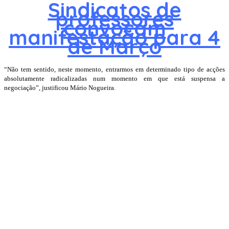
Sindicatos de
professores
convocam
manifestação para 4
de Março
“Não tem sentido, neste momento, entrarmos em determinado tipo de acções
absolutamente radicalizadas num momento em que está suspensa a
negociação”, justificou Mário Nogueira.