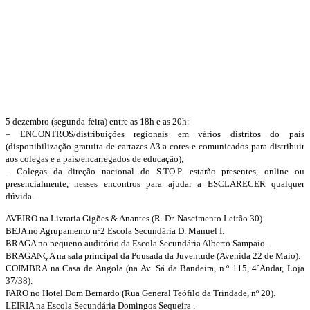
5 dezembro (segunda-feira) entre as 18h e as 20h:
– ENCONTROS/distribuições regionais em vários distritos do país
(disponibilização gratuita de cartazes A3 a cores e comunicados para distribuir
aos colegas e a pais/encarregados de educação);
– Colegas da direção nacional do S.TO.P. estarão presentes, online ou
presencialmente, nesses encontros para ajudar a ESCLARECER qualquer
dúvida.
AVEIRO na Livraria Gigões & Anantes (R. Dr. Nascimento Leitão 30).
BEJA no Agrupamento nº2 Escola Secundária D. Manuel I.
BRAGA no pequeno auditório da Escola Secundária Alberto Sampaio.
BRAGANÇA na sala principal da Pousada da Juventude (Avenida 22 de Maio).
COIMBRA na Casa de Angola (na Av. Sá da Bandeira, n.º 115, 4ºAndar, Loja
37/38).
FARO no Hotel Dom Bernardo (Rua General Teófilo da Trindade, nº 20).
LEIRIA na Escola Secundária Domingos Sequeira .