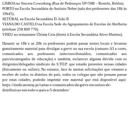
LISBOA no Sincera Coworking (Rua de Pedrouços 59ª/59B – Restelo, Belém).
PORTO na Escola Secundária de António Nobre (sala dos professores das 18h às
19h45).
SETÚBAL na Escola Secundária D. João II.
VIANA DO CASTELO na Escola Sede do Agrupamento de Escolas de Abelheira
(telefone 258 809 770).
VISEU no restaurante Última Ceia (frente à Escola Secundária Alves Martins).
Durante as 18h e as 20h os professores podem passar nestes locais e levantar
gratuitamente material para divulgar a greve na sua escola (cartazes A3 a cores,
comunicados aos professores indecisos/distraídos, comunicados aos
pais/encarregados de educação) e também, esclarecer alguma dúvida com os
dirigentes/delegados sindicais do S.TO.P. que estarão presentes nessas cidades
(fisicamente ou online). No entanto, face às muitas solicitações que estamos a
receber de todos os distritos do país, todos os colegas que não possam passar
por estas cidades, poderão imprimir este material que está disponível aqui:
https://sindicatostop.pt/cartaz-e-comunicados-da-greve-encontros-de-
distribuicao-em-todo-o-pais-a-5-dezembro/