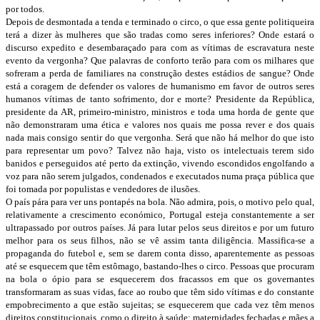
por todos.
Depois de desmontada a tenda e terminado o circo, o que essa gente politiqueira
terá a dizer às mulheres que são tradas como seres inferiores? Onde estará o
discurso expedito e desembaraçado para com as vítimas de escravatura neste
evento da vergonha? Que palavras de conforto terão para com os milhares que
sofreram a perda de familiares na construção destes estádios de sangue? Onde
está a coragem de defender os valores de humanismo em favor de outros seres
humanos vítimas de tanto sofrimento, dor e morte? Presidente da República,
presidente da AR, primeiro-ministro, ministros e toda uma horda de gente que
não demonstraram uma ética e valores nos quais me possa rever e dos quais
nada mais consigo sentir do que vergonha. Será que não há melhor do que isto
para representar um povo? Talvez não haja, visto os intelectuais terem sido
banidos e perseguidos até perto da extinção, vivendo escondidos engolfando a
voz para não serem julgados, condenados e executados numa praça pública que
foi tomada por populistas e vendedores de ilusões.
O país pára para ver uns pontapés na bola. Não admira, pois, o motivo pelo qual,
relativamente a crescimento económico, Portugal esteja constantemente a ser
ultrapassado por outros países. Já para lutar pelos seus direitos e por um futuro
melhor para os seus filhos, não se vê assim tanta diligência. Massifica-se a
propaganda do futebol e, sem se darem conta disso, aparentemente as pessoas
até se esquecem que têm estômago, bastando-lhes o circo. Pessoas que procuram
na bola o ópio para se esquecerem dos fracassos em que os governantes
transformaram as suas vidas, face ao roubo que têm sido vítimas e do constante
empobrecimento a que estão sujeitas; se esquecerem que cada vez têm menos
direitos constitucionais, como o direito à saúde; maternidades fechadas e mães a