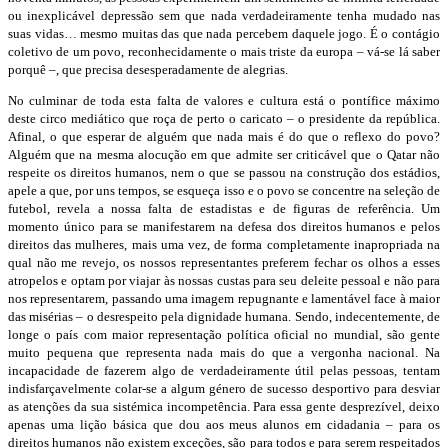
ou inexplicável depressão sem que nada verdadeiramente tenha mudado nas
suas vidas… mesmo muitas das que nada percebem daquele jogo. É o contágio
coletivo de um povo, reconhecidamente o mais triste da europa – vá-se lá saber
porquê –, que precisa desesperadamente de alegrias.
No culminar de toda esta falta de valores e cultura está o pontífice máximo
deste circo mediático que roça de perto o caricato – o presidente da república.
Afinal, o que esperar de alguém que nada mais é do que o reflexo do povo?
Alguém que na mesma alocução em que admite ser criticável que o Qatar não
respeite os direitos humanos, nem o que se passou na construção dos estádios,
apele a que, por uns tempos, se esqueça isso e o povo se concentre na seleção de
futebol, revela a nossa falta de estadistas e de figuras de referência. Um
momento único para se manifestarem na defesa dos direitos humanos e pelos
direitos das mulheres, mais uma vez, de forma completamente inapropriada na
qual não me revejo, os nossos representantes preferem fechar os olhos a esses
atropelos e optam por viajar às nossas custas para seu deleite pessoal e não para
nos representarem, passando uma imagem repugnante e lamentável face à maior
das misérias – o desrespeito pela dignidade humana. Sendo, indecentemente, de
longe o país com maior representação política oficial no mundial, são gente
muito pequena que representa nada mais do que a vergonha nacional. Na
incapacidade de fazerem algo de verdadeiramente útil pelas pessoas, tentam
indisfarçavelmente colar-se a algum género de sucesso desportivo para desviar
as atenções da sua sistémica incompetência. Para essa gente desprezível, deixo
apenas uma lição básica que dou aos meus alunos em cidadania – para os
direitos humanos não existem exceções, são para todos e para serem respeitados