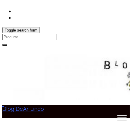
Toggle search form
Search
for:
Blog DeAr Lindo