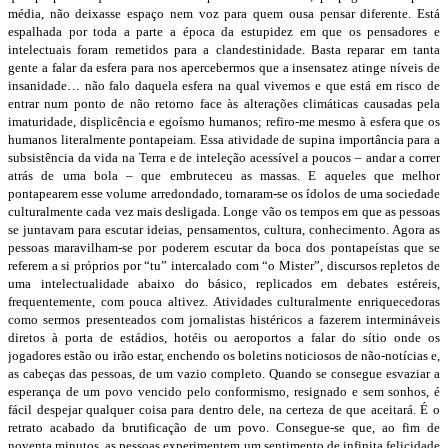
média, não deixasse espaço nem voz para quem ousa pensar diferente. Está
espalhada por toda a parte a época da estupidez em que os pensadores e
intelectuais foram remetidos para a clandestinidade. Basta reparar em tanta
gente a falar da esfera para nos apercebermos que a insensatez atinge níveis de
insanidade… não falo daquela esfera na qual vivemos e que está em risco de
entrar num ponto de não retorno face às alterações climáticas causadas pela
imaturidade, displicência e egoísmo humanos; refiro-me mesmo à esfera que os
humanos literalmente pontapeiam. Essa atividade de supina importância para a
subsistência da vida na Terra e de inteleção acessível a poucos – andar a correr
atrás de uma bola – que embruteceu as massas. E aqueles que melhor
pontapearem esse volume arredondado, tornaram-se os ídolos de uma sociedade
culturalmente cada vez mais desligada. Longe vão os tempos em que as pessoas
se juntavam para escutar ideias, pensamentos, cultura, conhecimento. Agora as
pessoas maravilham-se por poderem escutar da boca dos pontapeístas que se
referem a si próprios por “tu” intercalado com “o Mister”, discursos repletos de
uma intelectualidade abaixo do básico, replicados em debates estéreis,
frequentemente, com pouca altivez. Atividades culturalmente enriquecedoras
como sermos presenteados com jornalistas histéricos a fazerem intermináveis
diretos à porta de estádios, hotéis ou aeroportos a falar do sítio onde os
jogadores estão ou irão estar, enchendo os boletins noticiosos de não-notícias e,
as cabeças das pessoas, de um vazio completo. Quando se consegue esvaziar a
esperança de um povo vencido pelo conformismo, resignado e sem sonhos, é
fácil despejar qualquer coisa para dentro dele, na certeza de que aceitará. É o
retrato acabado da brutificação de um povo. Consegue-se que, ao fim de
noventa minutos, as pessoas experimentem um sentimento de infinita felicidade