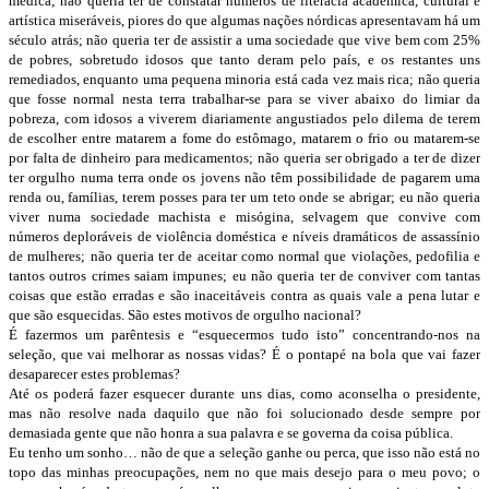
médica; não queria ter de constatar números de literacia académica, cultural e
artística miseráveis, piores do que algumas nações nórdicas apresentavam há um
século atrás; não queria ter de assistir a uma sociedade que vive bem com 25%
de pobres, sobretudo idosos que tanto deram pelo país, e os restantes uns
remediados, enquanto uma pequena minoria está cada vez mais rica; não queria
que fosse normal nesta terra trabalhar-se para se viver abaixo do limiar da
pobreza, com idosos a viverem diariamente angustiados pelo dilema de terem
de escolher entre matarem a fome do estômago, matarem o frio ou matarem-se
por falta de dinheiro para medicamentos; não queria ser obrigado a ter de dizer
ter orgulho numa terra onde os jovens não têm possibilidade de pagarem uma
renda ou, famílias, terem posses para ter um teto onde se abrigar; eu não queria
viver numa sociedade machista e misógina, selvagem que convive com
números deploráveis de violência doméstica e níveis dramáticos de assassínio
de mulheres; não queria ter de aceitar como normal que violações, pedofilia e
tantos outros crimes saiam impunes; eu não queria ter de conviver com tantas
coisas que estão erradas e são inaceitáveis contra as quais vale a pena lutar e
que são esquecidas. São estes motivos de orgulho nacional?
É fazermos um parêntesis e “esquecermos tudo isto” concentrando-nos na
seleção, que vai melhorar as nossas vidas? É o pontapé na bola que vai fazer
desaparecer estes problemas?
Até os poderá fazer esquecer durante uns dias, como aconselha o presidente,
mas não resolve nada daquilo que não foi solucionado desde sempre por
demasiada gente que não honra a sua palavra e se governa da coisa pública.
Eu tenho um sonho… não de que a seleção ganhe ou perca, que isso não está no
topo das minhas preocupações, nem no que mais desejo para o meu povo; o