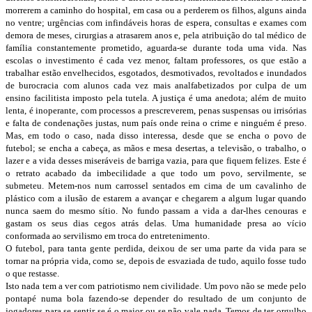
morrerem a caminho do hospital, em casa ou a perderem os filhos, alguns ainda
no ventre; urgências com infindáveis horas de espera, consultas e exames com
demora de meses, cirurgias a atrasarem anos e, pela atribuição do tal médico de
família constantemente prometido, aguarda-se durante toda uma vida. Nas
escolas o investimento é cada vez menor, faltam professores, os que estão a
trabalhar estão envelhecidos, esgotados, desmotivados, revoltados e inundados
de burocracia com alunos cada vez mais analfabetizados por culpa de um
ensino facilitista imposto pela tutela. A justiça é uma anedota; além de muito
lenta, é inoperante, com processos a prescreverem, penas suspensas ou irrisórias
e falta de condenações justas, num país onde reina o crime e ninguém é preso.
Mas, em todo o caso, nada disso interessa, desde que se encha o povo de
futebol; se encha a cabeça, as mãos e mesa desertas, a televisão, o trabalho, o
lazer e a vida desses miseráveis de barriga vazia, para que fiquem felizes. Este é
o retrato acabado da imbecilidade a que todo um povo, servilmente, se
submeteu. Metem-nos num carrossel sentados em cima de um cavalinho de
plástico com a ilusão de estarem a avançar e chegarem a algum lugar quando
nunca saem do mesmo sítio. No fundo passam a vida a dar-lhes cenouras e
gastam os seus dias cegos atrás delas. Uma humanidade presa ao vício
conformada ao servilismo em troca do entretenimento.
O futebol, para tanta gente perdida, deixou de ser uma parte da vida para se
tornar na própria vida, como se, depois de esvaziada de tudo, aquilo fosse tudo
o que restasse.
Isto nada tem a ver com patriotismo nem civilidade. Um povo não se mede pelo
pontapé numa bola fazendo-se depender do resultado de um conjunto de
jogadores para se sentir se é o maior ou se não vale nada. Temos de ter orgulho