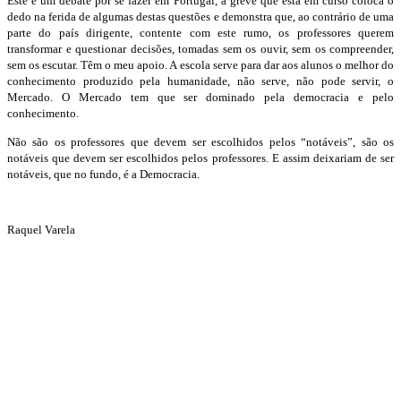
Este é um debate por se fazer em Portugal, a greve que está em curso coloca o
dedo na ferida de algumas destas questões e demonstra que, ao contrário de uma
parte do país dirigente, contente com este rumo, os professores querem
transformar e questionar decisões, tomadas sem os ouvir, sem os compreender,
sem os escutar. Têm o meu apoio. A escola serve para dar aos alunos o melhor do
conhecimento produzido pela humanidade, não serve, não pode servir, o
Mercado. O Mercado tem que ser dominado pela democracia e pelo
conhecimento.
Não são os professores que devem ser escolhidos pelos “notáveis”, são os
notáveis que devem ser escolhidos pelos professores. E assim deixariam de ser
notáveis, que no fundo, é a Democracia.
Raquel Varela