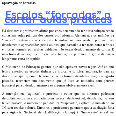
aprovação de horários.
Escolas “forçadas” a
cortar aulas práticas
Há diretores e professores aflitos por considerarem não ter outra solução senão
cortar nas aulas práticas dos cursos profissionais. Alertam que os milhões da
“bazuca” destinados aos centros tecnológicos vão acabar por não ser
devidamente aproveitados pelos alunos, que passarão a ter mais horas teóricas
em salas normais por muitas unidades não terem desdobramento de turma. É
uma troca de acusações entre escolas e tutela, que já levou um grupo de pais a
lançar uma carta de repúdio.
O Ministério da Educação garante que não aprovou novas regras. Até ao ano
letivo anterior, as escolas tinham de indicar e solicitar autorização para as
disciplinas que queriam lecionar com as turmas divididas, mas, em agosto
passado, receberam um documento que já lista as unidades com parecer
favorável para o desdobramento e só algumas obtiveram esse aval.
A intenção era “agilizar” o processo e evitar que os diretores pedissem
desdobramentos para unidades com parecer desfavorável, depois de, no ano
letivo passado, o número de pedidos ter “disparado”, explicou o ministério ao
JN, sem revelar valores. Diretores e professores garantem que a avaliação feita
pela Agência Nacional de Qualificação (Anqep) é “incoerente” e vai ter