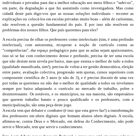
individuais e privadas para dar a melhor educação aos meus filhos e “safei-os”,
em parte, da degradação a que fui assistindo como investigadora. Mas como
cidadã deste país digo-vos que as nossas soluções individuais – recorrer as
explicações ou colocá-los em escolas privadas muito boas – além de caríssimas,
não resolvem a questão fundamental do país. E por isso não resolvem os
problemas dos nossos filhos. Que país queremos para eles?
A escola precisa de olhar os professores como intelectuais (sim, é uma profissão
intelectual), com autonomia, recuperar a noção de currículo contra as
“competências”, dar espaço pedagógico para que as aulas sejam apaixonantes,
isso só se faz com conhecimento denso e profundo, precisa de ser uma escola
que não desiste nem nivela por baixo, mas que ensina o melhor de tudo a todos
(qualidade massificada, sim!); precisa de voltar a ter gestão democrática, eleição
entre pares, avaliação colectiva, progressão sem quotas, cursos superiores com
componente científica de 5 anos (e não de 3), e é preciso discutir de uma vez
por todas se queremos ou não dar o melhor de qualidade a todos ou nivelamos
sempre por baixo adaptando o currículo ao mercado de trabalho, pobre e
desinteressante. Os notáveis, e os municípios, na sua maioria, são empresários
que querem trabalho barato e pouco qualificado e os professores, com a
municipalização, são uma peça deste jogo.
A escola tem que debater e combater (é isso que esta greve faz!) a transformação
dos professores em ubers digitais que formam alunos ubers digitais. A escola,
afirmou-se, contra Deus e o Mercado, em defesa do Conhecimento, não pode
servir o Mercado, tem que servir o conhecimento.