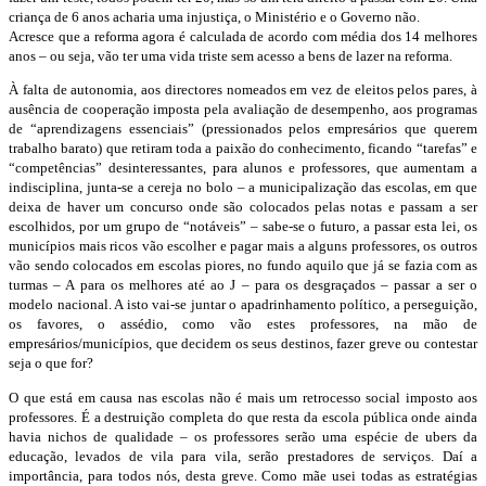
criança de 6 anos acharia uma injustiça, o Ministério e o Governo não.
Acresce que a reforma agora é calculada de acordo com média dos 14 melhores
anos – ou seja, vão ter uma vida triste sem acesso a bens de lazer na reforma.
À falta de autonomia, aos directores nomeados em vez de eleitos pelos pares, à
ausência de cooperação imposta pela avaliação de desempenho, aos programas
de “aprendizagens essenciais” (pressionados pelos empresários que querem
trabalho barato) que retiram toda a paixão do conhecimento, ficando “tarefas” e
“competências” desinteressantes, para alunos e professores, que aumentam a
indisciplina, junta-se a cereja no bolo – a municipalização das escolas, em que
deixa de haver um concurso onde são colocados pelas notas e passam a ser
escolhidos, por um grupo de “notáveis” – sabe-se o futuro, a passar esta lei, os
municípios mais ricos vão escolher e pagar mais a alguns professores, os outros
vão sendo colocados em escolas piores, no fundo aquilo que já se fazia com as
turmas – A para os melhores até ao J – para os desgraçados – passar a ser o
modelo nacional. A isto vai-se juntar o apadrinhamento político, a perseguição,
os favores, o assédio, como vão estes professores, na mão de
empresários/municípios, que decidem os seus destinos, fazer greve ou contestar
seja o que for?
O que está em causa nas escolas não é mais um retrocesso social imposto aos
professores. É a destruição completa do que resta da escola pública onde ainda
havia nichos de qualidade – os professores serão uma espécie de ubers da
educação, levados de vila para vila, serão prestadores de serviços. Daí a
importância, para todos nós, desta greve. Como mãe usei todas as estratégias