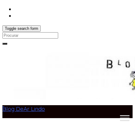
Toggle search form
Search
for:
Blog DeAr Lindo