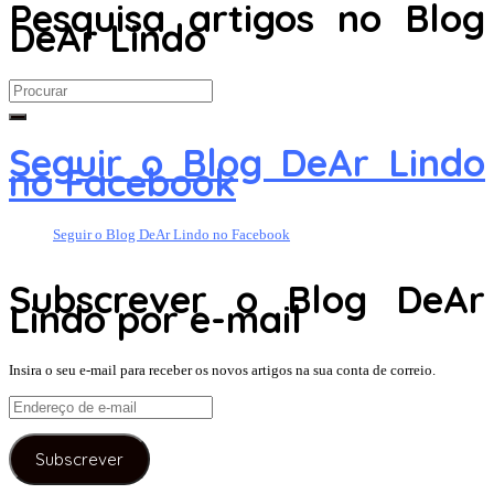
Pesquisa artigos no Blog
DeAr Lindo
Search
for:
Seguir o Blog DeAr Lindo
no Facebook
Seguir o Blog DeAr Lindo no Facebook
Subscrever o Blog DeAr
Lindo por e-mail
Insira o seu e-mail para receber os novos artigos na sua conta de correio.
Endereço
de
e-
Subscrever
mail