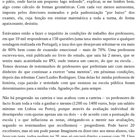
o pátio, onde havia um pequeno lago redondo”, explicar, se me lembro bem,
algo como cálculo de formas geométricas. Com cada vez menos autonomia,
imposta pelos directores nomeados e pela padronização “por baixo” dos
exames, ela, cuja função era ensinar matemática a toda a turma, de forma
apaixonante, desistiu.
Estávamos então a fazer o inquérito às condições de trabalho dos professores,
em que 19 mil responderam a 158 questões (uma taxa muito superior a qualquer
sondagem realizada em Portugal), a taxa dos que desejavam reformar-se era mais
de 80% bem como de exaustão emocional – mais de 70%. Uma professora
escreveu-nos, está publicado no livro do estudo, que saiu há 2 meses, que se
sentiu mais acarinhada no IPO, onde tratava um cancro, do que na escola…
Temos dezenas de testemunhos de professores que preferiram sair com menos
dinheiro do que continuar a exercer “uma mentira”, em péssimas condições,
depois das reformas Crato/Lurdes Rodrigues. Uma delas foi minha professora de
história, cuja paixão e seriedade com que ensinou na escola pública foram
determinantes para a minha vida. Agradeço-lhe, para sempre.
Não há progressão na carreira e isso acabou com a carreira – os professores de
facto ficam toda a vida a ganhar o mesmo (1200 ou 1400 euros, hoje um salário
mínimo em Lisboa ou Porto), porque através da avaliação individual de
desempenho com quotas apenas um ou dois – e de acordo com a pontuação da
escola ( o que inflaciona as notas, obrigando-os a mentir nas avaliações,
segundo os testemunhos que recolhemos) – progredirem. Pode haver 20
excelentes, mas só um pode passar. Imaginem eu dizer isto aos meus alunos, vão
fazer um teste, todos podem ter 20, mas só um terá direito a passar com 20. Uma