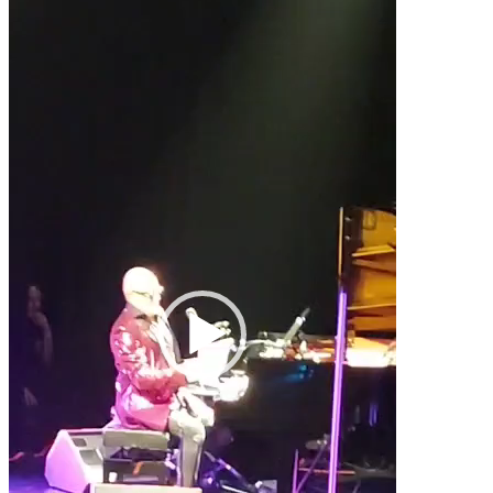
de
vídeo