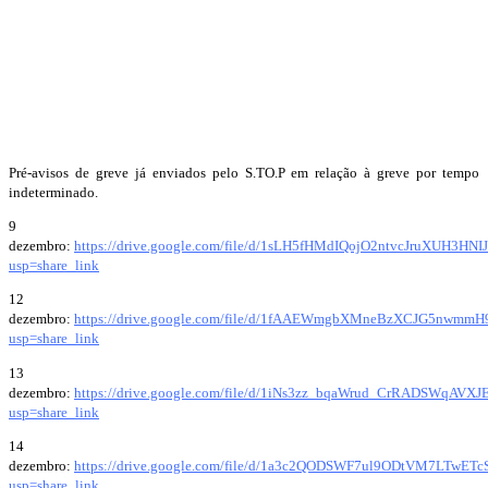
Pré-avisos de greve já enviados pelo S.TO.P em relação à greve por tempo
indeterminado.
9
dezembro:
https://drive.google.com/file/d/1sLH5fHMdIQojO2ntvcJruXUH3HNIJ
usp=share_link
12
dezembro:
https://drive.google.com/file/d/1fAAEWmgbXMneBzXCJG5nwmmH9
usp=share_link
13
dezembro:
https://drive.google.com/file/d/1iNs3zz_bqaWrud_CrRADSWqAVX
usp=share_link
14
dezembro:
https://drive.google.com/file/d/1a3c2QODSWF7ul9ODtVM7LTwETc
usp=share_link