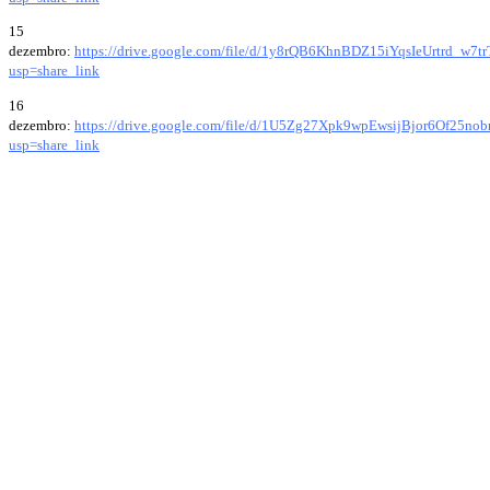
15
dezembro:
https://drive.google.com/file/d/1y8rQB6KhnBDZ15iYqsIeUrtrd_w7t
usp=share_link
16
dezembro:
https://drive.google.com/file/d/1U5Zg27Xpk9wpEwsijBjor6Of25no
usp=share_link