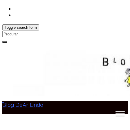
Toggle search form
Search
for:
Blog DeAr Lindo