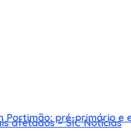
 Portimão: pré-primário e e
is afetados – SIC Notícias