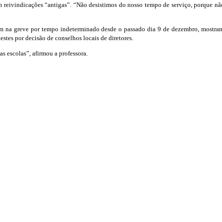
am reivindicações “antigas”. “Não desistimos do nosso tempo de serviço, porque nã
pam na greve por tempo indeterminado desde o passado dia 9 de dezembro, mostram
stes por decisão de conselhos locais de diretores.
s escolas”, afirmou a professora.