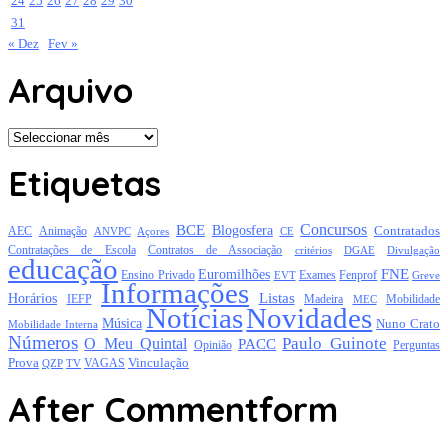
24
25
26
27
28
29
30
31
« Dez
Fev »
Arquivo
Arquivo
Etiquetas
Concursos
BCE
Blogosfera
Contratados
AEC
Animação
Açores
CE
ANVPC
Contratações de Escola
Contratos de Associação
critérios
DGAE
Divulgação
educação
FNE
Euromilhões
Exames
Ensino Privado
EVT
Fenprof
Greve
Informações
Listas
Horários
Mobilidade
IEFP
Madeira
MEC
Notícias
Novidades
Música
Nuno Crato
Mobilidade Interna
Números
Paulo Guinote
O Meu Quintal
PACC
Opinião
Perguntas
Prova
Vinculação
TV
VAGAS
QZP
After Commentform