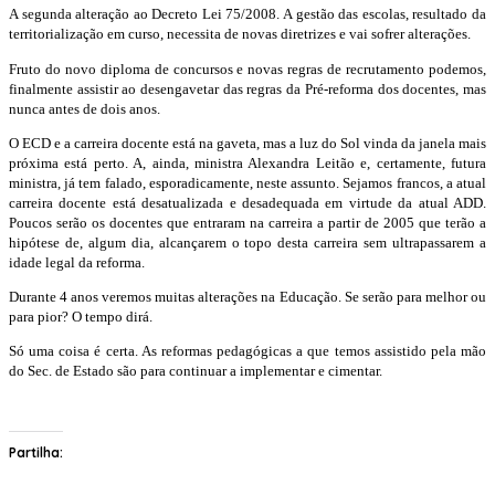
A segunda alteração ao Decreto Lei 75/2008. A gestão das escolas, resultado da
territorialização em curso, necessita de novas diretrizes e vai sofrer alterações.
Fruto do novo diploma de concursos e novas regras de recrutamento podemos,
finalmente assistir ao desengavetar das regras da Pré-reforma dos docentes, mas
nunca antes de dois anos.
O ECD e a carreira docente está na gaveta, mas a luz do Sol vinda da janela mais
próxima está perto. A, ainda, ministra Alexandra Leitão e, certamente, futura
ministra, já tem falado, esporadicamente, neste assunto. Sejamos francos, a atual
carreira docente está desatualizada e desadequada em virtude da atual ADD.
Poucos serão os docentes que entraram na carreira a partir de 2005 que terão a
hipótese de, algum dia, alcançarem o topo desta carreira sem ultrapassarem a
idade legal da reforma.
Durante 4 anos veremos muitas alterações na Educação. Se serão para melhor ou
para pior? O tempo dirá.
Só uma coisa é certa. As reformas pedagógicas a que temos assistido pela mão
do Sec. de Estado são para continuar a implementar e cimentar.
Partilha: