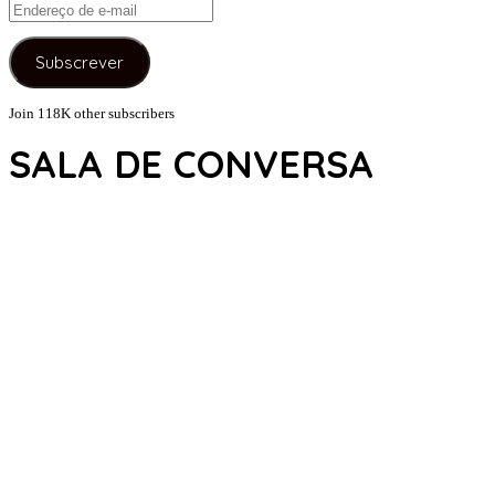
Endereço
de
e-
Subscrever
mail
Join 118K other subscribers
SALA DE CONVERSA