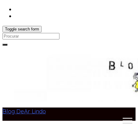
Toggle search form
Search
for:
Blog DeAr Lindo