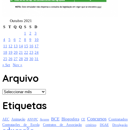
Outubro 2021
S
T
Q
Q
S
S
D
1
2
3
4
5
6
7
8
9
10
11
12
13
14
15
16
17
18
19
20
21
22
23
24
25
26
27
28
29
30
31
« Set
Nov »
Arquivo
Arquivo
Etiquetas
Concursos
BCE
Blogosfera
Contratados
AEC
Animação
Açores
CE
ANVPC
Contratações de Escola
Contratos de Associação
critérios
DGAE
Divulgação