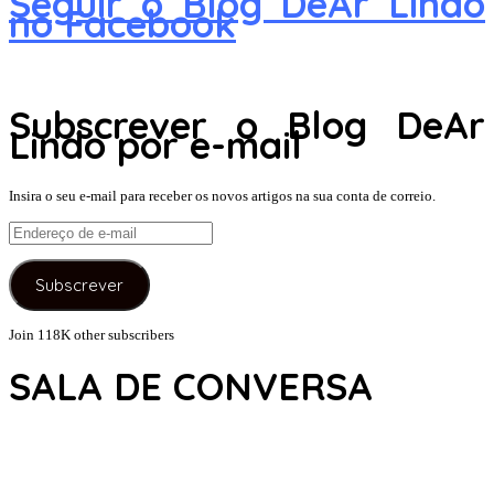
Seguir o Blog DeAr Lindo
no Facebook
Subscrever o Blog DeAr
Lindo por e-mail
Insira o seu e-mail para receber os novos artigos na sua conta de correio.
Endereço
de
e-
Subscrever
mail
Join 118K other subscribers
SALA DE CONVERSA