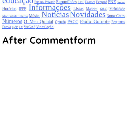
educação
FNE
Euromilhões
Exames
Ensino Privado
EVT
Fenprof
Greve
Informações
Listas
Horários
Mobilidade
IEFP
Madeira
MEC
Notícias
Novidades
Música
Nuno Crato
Mobilidade Interna
Números
Paulo Guinote
O Meu Quintal
PACC
Opinião
Perguntas
Prova
Vinculação
TV
VAGAS
QZP
After Commentform