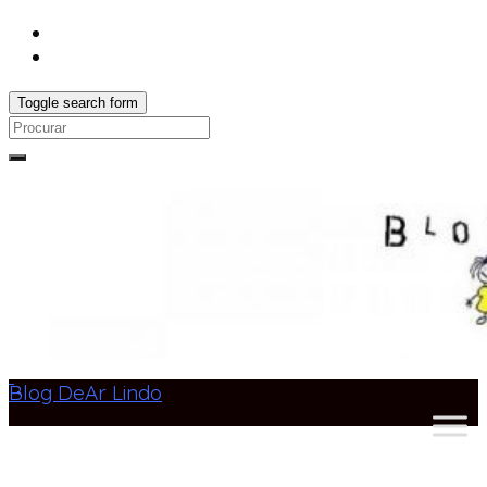
Toggle search form
Search
for:
Blog DeAr Lindo