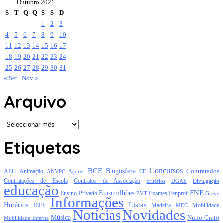
Outubro 2021
S
T
Q
Q
S
S
D
1
2
3
4
5
6
7
8
9
10
11
12
13
14
15
16
17
18
19
20
21
22
23
24
25
26
27
28
29
30
31
« Set
Nov »
Arquivo
Arquivo
Etiquetas
Concursos
BCE
Blogosfera
Contratados
AEC
Animação
Açores
CE
ANVPC
Contratações de Escola
Contratos de Associação
critérios
DGAE
Divulgação
educação
FNE
Euromilhões
Exames
Ensino Privado
EVT
Fenprof
Greve
Informações
Listas
Horários
Mobilidade
IEFP
Madeira
MEC
Notícias
Novidades
Música
Nuno Crato
Mobilidade Interna