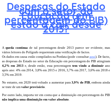
Despesas do Estado
com o setor da
Educação (em
percentagem do PIB)
estão a cair desde
2013?
A
queda contínua
de tal percentagem desde 2013 parece ser evidente, mas
vários leitores do Polígrafo requereram uma verificação de factos.
Os dados em causa estão compilados na Pordata (pode consultar
aqui
). De facto,
as despesas do Estado no setor da Educação em percentagem do PIB atingiram
4,2% em 2013
e, desde então, essa percentagem
tem vindo a diminuir
ano
após ano: 4% em 2014, 3,8% em 2015 e 2016, 3,7% em 2017, 3,6% em 2018 e
3,5% em 2019.
No entanto, em 2020 terá voltado a aumentar para
3,9% do PIB
, embora ainda
se trate de um
valor provisório
.
Por outro lado, importa ter em conta que a diminuição em percentagem do PIB
não implica uma diminuição em valor absoluto
.