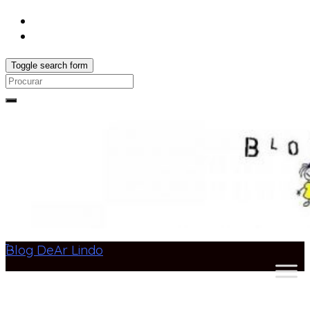
Toggle search form
Search
for:
Blog DeAr Lindo