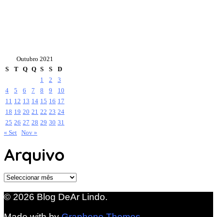
Outubro 2021
S
T
Q
Q
S
S
D
1
2
3
4
5
6
7
8
9
10
11
12
13
14
15
16
17
18
19
20
21
22
23
24
25
26
27
28
29
30
31
« Set
Nov »
Arquivo
Arquivo
© 2026 Blog DeAr Lindo.
Made with
by
Graphene Themes
.