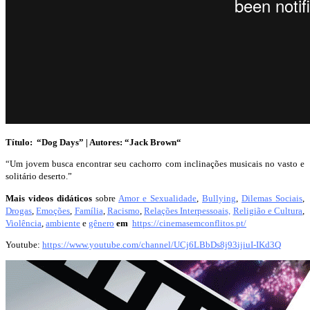
Título: “Dog Days” | Autores: “Jack Brown
“
“Um jovem busca encontrar seu cachorro com inclinações musicais no vasto e
solitário deserto.”
Mais videos didáticos
sobre
Amor e Sexualidade
,
Bullying
,
Dilemas Sociais
,
Drogas
,
Emoções
,
Família
,
Racismo
,
Relações Interpessoais,
Religião e Cultura
,
Violência
,
ambiente
e
gênero
em
https://cinemasemconflitos.pt/
Youtube:
https://www.youtube.com/channel/UCj6LBbDs8j93ijiuI-IKd3Q