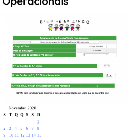
Operacionais
Novembro 2020
S
T
Q
Q
S
S
D
1
2
3
4
5
6
7
8
9
10
11
12
13
14
15