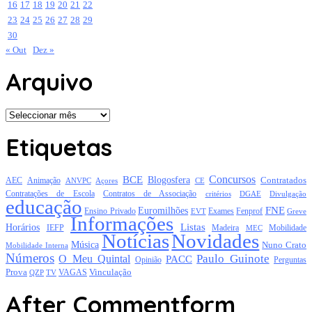
16
17
18
19
20
21
22
23
24
25
26
27
28
29
30
« Out
Dez »
Arquivo
Arquivo
Etiquetas
Concursos
BCE
Blogosfera
Contratados
AEC
Animação
Açores
CE
ANVPC
Contratações de Escola
Contratos de Associação
critérios
DGAE
Divulgação
educação
FNE
Euromilhões
Exames
Ensino Privado
EVT
Fenprof
Greve
Informações
Listas
Horários
Mobilidade
IEFP
Madeira
MEC
Notícias
Novidades
Música
Nuno Crato
Mobilidade Interna
Números
Paulo Guinote
O Meu Quintal
PACC
Opinião
Perguntas
Prova
Vinculação
TV
VAGAS
QZP
After Commentform