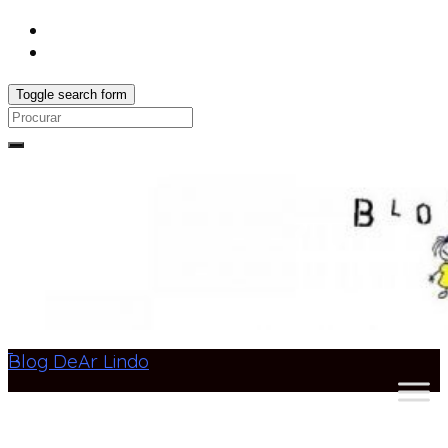
Toggle search form
Search
for:
Blog DeAr Lindo