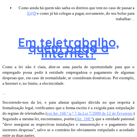
Como ainda há quem não saiba os direitos que tem no caso de passar a
E@D
e como já há colegas a pagar, novamente, do seu bolso para
trabalhar…
Em teletrabalho,
quem paga a
Internet?
Como a lei não é clara, abre-se uma janela de oportunidade para que o
empregado possa pedir à entidade empregadora o pagamento de algumas
despesas que, em caso de normalidade, se consideram domésticas. Por exemplo,
a Internet e, no limite, a electricidade.
…
Socorrendo-nos da lei, e para afastar qualquer dúvida no que respeita à
formalização legal, verificamos que a forma escrita é a exigida para estipulação
do regime de teletrabalho (
ver Art. 166.º n.º 7 da Lei 7/2009 de 12 de Fevereiro
.)
Seguindo a mesma lei, encontramos, porém (
Art. 168.º
), que a entidade patronal
“deve assegurar as respectivas instalações e manutenção e o pagamento das
inerentes despesas”
,
salvo se o contrário for obviamente estipulado e acordado
entre as duas partes.