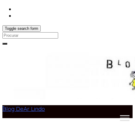
Toggle search form
Search
for:
Blog DeAr Lindo