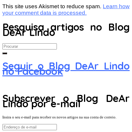
This site uses Akismet to reduce spam.
Learn how
your comment data is processed.
Pesquisa artigos no Blog
DeAr Lindo
Search
for:
Seguir o Blog DeAr Lindo
no Facebook
Subscrever o Blog DeAr
Lindo por e-mail
Insira o seu e-mail para receber os novos artigos na sua conta de correio.
Endereço
de