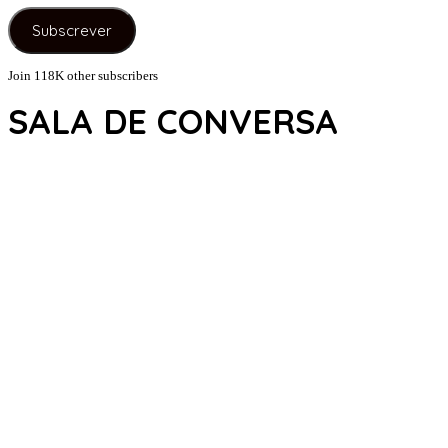
e-
Subscrever
mail
Join 118K other subscribers
SALA DE CONVERSA