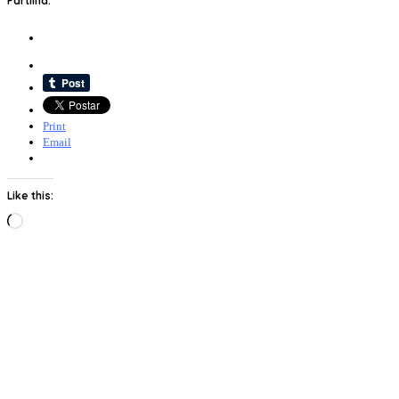
Partilha:
Print
Email
Like this:
Loading…