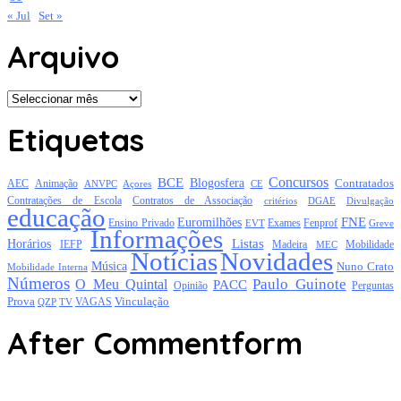
« Jul
Set »
Arquivo
Arquivo
Etiquetas
Concursos
BCE
Blogosfera
Contratados
AEC
Animação
Açores
CE
ANVPC
Contratações de Escola
Contratos de Associação
critérios
DGAE
Divulgação
educação
FNE
Euromilhões
Exames
Ensino Privado
EVT
Fenprof
Greve
Informações
Listas
Horários
Mobilidade
IEFP
Madeira
MEC
Notícias
Novidades
Música
Nuno Crato
Mobilidade Interna
Números
Paulo Guinote
O Meu Quintal
PACC
Opinião
Perguntas
Prova
Vinculação
TV
VAGAS
QZP
After Commentform