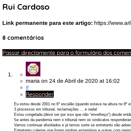
Rui Cardoso
Link permanente para este artigo:
https://www.ar
8 comentários
Passar directamente para o formulário dos coment
maria
on
24 de Abril de 2020
at 16:02
#
Responder
Eu estou desde 2001 no 6º escalão (quando estava na altura no 8º e
3 processos em tribunal, reclamações … e nada!
Estou congelada (deve ser por isso que não “envelheço”) desde entã
Se antes da pandemia nem o tribunal nem os sindicatos responder
Vamos continuar afunilados e já temos sorte se entretanto não adoe
Entretanto colegas que foram minhas estagiárias e outras com meno