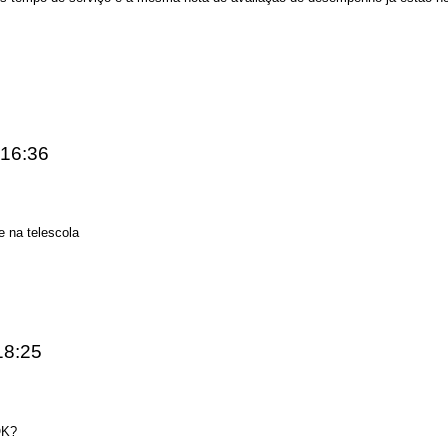
 16:36
e na telescola
18:25
OK?