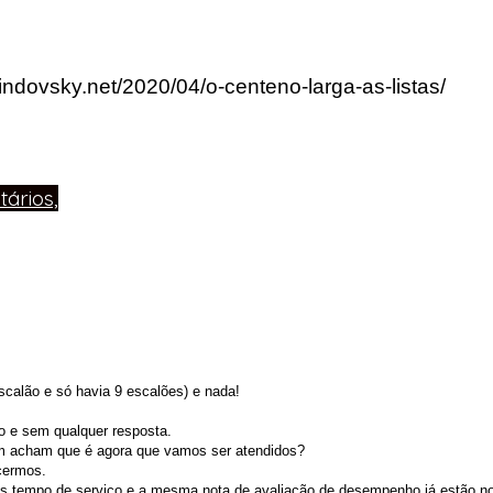
lindovsky.net/2020/04/o-centeno-larga-as-listas/
ários,
scalão e só havia 9 escalões) e nada!
o e sem qualquer resposta.
am acham que é agora que vamos ser atendidos?
cermos.
s tempo de serviço e a mesma nota de avaliação de desempenho já estão no 