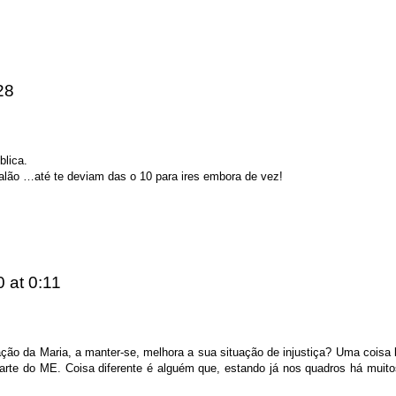
28
blica.
lão …até te deviam das o 10 para ires embora de vez!
20
at 0:11
ação da Maria, a manter-se, melhora a sua situação de injustiça? Uma coisa
 parte do ME. Coisa diferente é alguém que, estando já nos quadros há muit