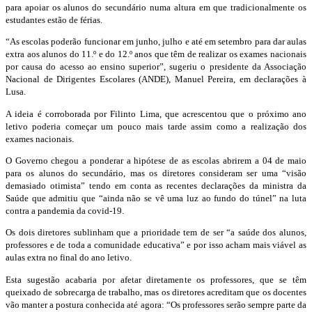
para apoiar os alunos do secundário numa altura em que tradicionalmente os
estudantes estão de férias.
“As escolas poderão funcionar em junho, julho e até em setembro para dar aulas
extra aos alunos do 11.º e do 12.º anos que têm de realizar os exames nacionais
por causa do acesso ao ensino superior”, sugeriu o presidente da Associação
Nacional de Dirigentes Escolares (ANDE), Manuel Pereira, em declarações à
Lusa.
A ideia é corroborada por Filinto Lima, que acrescentou que o próximo ano
letivo poderia começar um pouco mais tarde assim como a realização dos
exames nacionais.
O Governo chegou a ponderar a hipótese de as escolas abrirem a 04 de maio
para os alunos do secundário, mas os diretores consideram ser uma “visão
demasiado otimista” tendo em conta as recentes declarações da ministra da
Saúde que admitiu que “ainda não se vê uma luz ao fundo do túnel” na luta
contra a pandemia da covid-19.
Os dois diretores sublinham que a prioridade tem de ser “a saúde dos alunos,
professores e de toda a comunidade educativa” e por isso acham mais viável as
aulas extra no final do ano letivo.
Esta sugestão acabaria por afetar diretamente os professores, que se têm
queixado de sobrecarga de trabalho, mas os diretores acreditam que os docentes
vão manter a postura conhecida até agora: “Os professores serão sempre parte da