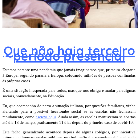
Que não haja terceiro
período presencial
Estamos perante uma pandemia que jamais imaginámos que, primeiro chegaria
à Europa, segundo pararia a Europa, colocando milhões de pessoas confinadas
às próprias casas.
É uma situação inesperada para todos, mas que nos obriga e mudar paradigmas
sociais, nomeadamente, na Educação.
Eu, que acompanho de perto a situação italiana, por questões familiares, vinha
alertando para a possível hecatombe social se as escolas não fechassem
rapidamente, como
escrevi aqui
. Ainda assim, as escolas mantiveram-se abertas
até dia 13 de março, praticamente 11 dias depois do primeiro caso de covid-19.
Este fecho generalizado acontece depois de alguns colégios, por iniciativa
própria, e algumas escolas públicas, por indicação dos respetivos delegados de