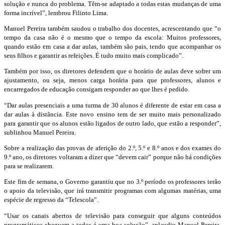
solução e nunca do problema. Têm-se adaptado a todas estas mudanças de uma
forma incrível”, lembrou Filinto Lima.
Manuel Pereira também saudou o trabalho dos docentes, acrescentando que “o
tempo da casa não é o mesmo que o tempo da escola: Muitos professores,
quando estão em casa a dar aulas, também são pais, tendo que acompanhar os
seus filhos e garantir as refeições. É tudo muito mais complicado”.
Também por isso, os diretores defendem que o horário de aulas deve sofrer um
ajustamento, ou seja, menos carga horária para que professores, alunos e
encarregados de educação consigam responder ao que lhes é pedido.
“Dar aulas presenciais a uma turma de 30 alunos é diferente de estar em casa a
dar aulas à distância. Este novo ensino tem de ser muito mais personalizado
para garantir que os alunos estão ligados de outro lado, que estão a responder”,
sublinhou Manuel Pereira.
Sobre a realização das provas de aferição do 2.º, 5.º e 8.º anos e dos exames do
9.º ano, os diretores voltaram a dizer que “devem cair” porque não há condições
para se realizarem.
Este fim de semana, o Governo garantiu que no 3.º período os professores terão
o apoio da televisão, que irá transmitir programas com algumas matérias, uma
espécie de regresso da “Telescola”.
“Usar os canais abertos de televisão para conseguir que alguns conteúdos
programáticos cheguem a todos é uma boa solução”, aplaudiu Manuel Pereira,