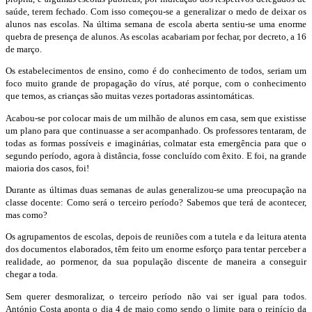
saúde, terem fechado. Com isso começou-se a generalizar o medo de deixar os
alunos nas escolas. Na última semana de escola aberta sentiu-se uma enorme
quebra de presença de alunos. As escolas acabariam por fechar, por decreto, a 16
de março.
Os estabelecimentos de ensino, como é do conhecimento de todos, seriam um
foco muito grande de propagação do vírus, até porque, com o conhecimento
que temos, as crianças são muitas vezes portadoras assintomáticas.
Acabou-se por colocar mais de um milhão de alunos em casa, sem que existisse
um plano para que continuasse a ser acompanhado. Os professores tentaram, de
todas as formas possíveis e imaginárias, colmatar esta emergência para que o
segundo período, agora à distância, fosse concluído com êxito. E foi, na grande
maioria dos casos, foi!
Durante as últimas duas semanas de aulas generalizou-se uma preocupação na
classe docente: Como será o terceiro período? Sabemos que terá de acontecer,
mas como?
Os agrupamentos de escolas, depois de reuniões com a tutela e da leitura atenta
dos documentos elaborados, têm feito um enorme esforço para tentar perceber a
realidade, ao pormenor, da sua população discente de maneira a conseguir
chegar a toda.
Sem querer desmoralizar, o terceiro período não vai ser igual para todos.
António Costa aponta o dia 4 de maio como sendo o limite para o reinício da