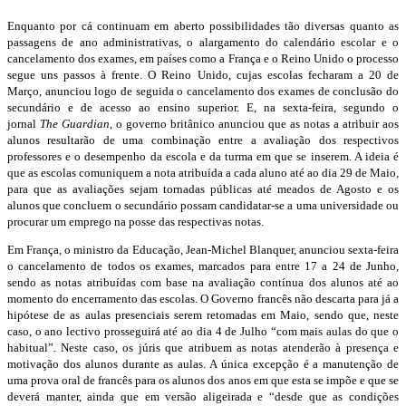
Enquanto por cá continuam em aberto possibilidades tão diversas quanto as
passagens de ano administrativas, o alargamento do calendário escolar e o
cancelamento dos exames, em países como a França e o Reino Unido o processo
segue uns passos à frente. O Reino Unido, cujas escolas fecharam a 20 de
Março, anunciou logo de seguida o cancelamento dos exames de conclusão do
secundário e de acesso ao ensino superior. E, na sexta-feira, segundo o
jornal
The Guardian
, o governo britânico anunciou que as notas a atribuir aos
alunos resultarão de uma combinação entre a avaliação dos respectivos
professores e o desempenho da escola e da turma em que se inserem. A ideia é
que as escolas comuniquem a nota atribuída a cada aluno até ao dia 29 de Maio,
para que as avaliações sejam tornadas públicas até meados de Agosto e os
alunos que concluem o secundário possam candidatar-se a uma universidade ou
procurar um emprego na posse das respectivas notas.
Em França, o ministro da Educação, Jean-Michel Blanquer, anunciou sexta-feira
o cancelamento de todos os exames, marcados para entre 17 a 24 de Junho,
sendo as notas atribuídas com base na avaliação contínua dos alunos até ao
momento do encerramento das escolas. O Governo francês não descarta para já a
hipótese de as aulas presenciais serem retomadas em Maio, sendo que, neste
caso, o ano lectivo prosseguirá até ao dia 4 de Julho “com mais aulas do que o
habitual”. Neste caso, os júris que atribuem as notas atenderão à presença e
motivação dos alunos durante as aulas. A única excepção é a manutenção de
uma prova oral de francês para os alunos dos anos em que esta se impõe e que se
deverá manter, ainda que em versão aligeirada e “desde que as condições