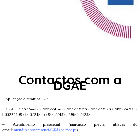
Contactos com a
DGAE
– Aplicação eletrónica E72
– CAT – 966224417 / 966224149 / 966223966 / 966223978 / 966224200 /
966224109 / 966224345 / 966224372 / 966224238
– Atendimento presencial (marcação prévia através do
email:
atendimentopresencial@dgae.mec.pt
)