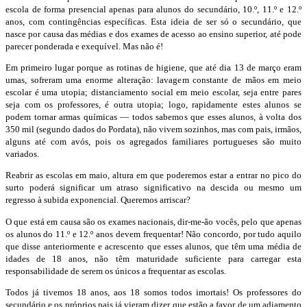
escola de forma presencial apenas para alunos do secundário, 10.º, 11.º e 12.º
anos, com contingências específicas. Esta ideia de ser só o secundário, que
nasce por causa das médias e dos exames de acesso ao ensino superior, até pode
parecer ponderada e exequível. Mas não é!
Em primeiro lugar porque as rotinas de higiene, que até dia 13 de março eram
umas, sofreram uma enorme alteração: lavagem constante de mãos em meio
escolar é uma utopia; distanciamento social em meio escolar, seja entre pares
seja com os professores, é outra utopia; logo, rapidamente estes alunos se
podem tornar armas químicas — todos sabemos que esses alunos, à volta dos
350 mil (segundo dados do Pordata), não vivem sozinhos, mas com pais, irmãos,
alguns até com avós, pois os agregados familiares portugueses são muito
variados.
Reabrir as escolas em maio, altura em que poderemos estar a entrar no pico do
surto poderá significar um atraso significativo na descida ou mesmo um
regresso à subida exponencial. Queremos arriscar?
O que está em causa são os exames nacionais, dir-me-ão vocês, pelo que apenas
os alunos do 11.º e 12.º anos devem frequentar! Não concordo, por tudo aquilo
que disse anteriormente e acrescento que esses alunos, que têm uma média de
idades de 18 anos, não têm maturidade suficiente para carregar esta
responsabilidade de serem os únicos a frequentar as escolas.
Todos já tivemos 18 anos, aos 18 somos todos imortais! Os professores do
secundário e os próprios pais já vieram dizer que estão a favor de um adiamento