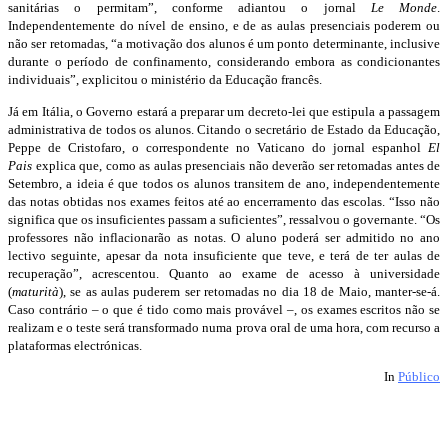
sanitárias o permitam”, conforme adiantou o jornal
Le Monde
.
Independentemente do nível de ensino, e de as aulas presenciais poderem ou
não ser retomadas, “a motivação dos alunos é um ponto determinante, inclusive
durante o período de confinamento, considerando embora as condicionantes
individuais”, explicitou o ministério da Educação francês.
Já em Itália, o Governo estará a preparar um decreto-lei que estipula a passagem
administrativa de todos os alunos. Citando o secretário de Estado da Educação,
Peppe de Cristofaro, o correspondente no Vaticano do jornal espanhol
El
Pais
explica que, como as aulas presenciais não deverão ser retomadas antes de
Setembro, a ideia é que todos os alunos transitem de ano, independentemente
das notas obtidas nos exames feitos até ao encerramento das escolas. “Isso não
significa que os insuficientes passam a suficientes”, ressalvou o governante. “Os
professores não inflacionarão as notas. O aluno poderá ser admitido no ano
lectivo seguinte, apesar da nota insuficiente que teve, e terá de ter aulas de
recuperação”, acrescentou. Quanto ao exame de acesso à universidade
(
maturità
), se as aulas puderem ser retomadas no dia 18 de Maio, manter-se-á.
Caso contrário – o que é tido como mais provável –, os exames escritos não se
realizam e o teste será transformado numa prova oral de uma hora, com recurso a
plataformas electrónicas.
In
Público