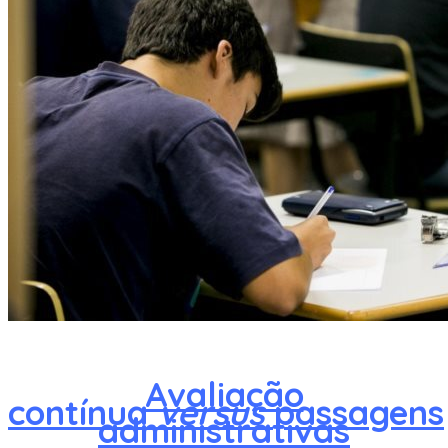
Avaliação
contínua
versus
passagens
administrativas