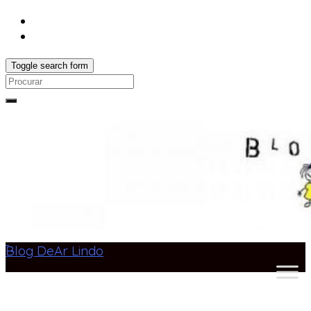
Toggle search form
Search
for:
Blog DeAr Lindo