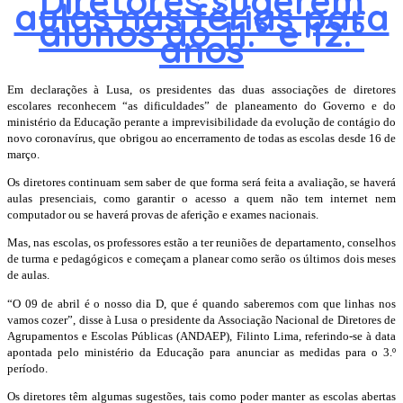
Diretores sugerem
aulas nas férias para
alunos do 11.º e 12.º
anos
Em declarações à Lusa, os presidentes das duas associações de diretores
escolares reconhecem “as dificuldades” de planeamento do Governo e do
ministério da Educação perante a imprevisibilidade da evolução de contágio do
novo coronavírus, que obrigou ao encerramento de todas as escolas desde 16 de
março.
Os diretores continuam sem saber de que forma será feita a avaliação, se haverá
aulas presenciais, como garantir o acesso a quem não tem internet nem
computador ou se haverá provas de aferição e exames nacionais.
Mas, nas escolas, os professores estão a ter reuniões de departamento, conselhos
de turma e pedagógicos e começam a planear como serão os últimos dois meses
de aulas.
“O 09 de abril é o nosso dia D, que é quando saberemos com que linhas nos
vamos cozer”, disse à Lusa o presidente da Associação Nacional de Diretores de
Agrupamentos e Escolas Públicas (ANDAEP), Filinto Lima, referindo-se à data
apontada pelo ministério da Educação para anunciar as medidas para o 3.º
período.
Os diretores têm algumas sugestões, tais como poder manter as escolas abertas