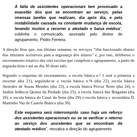
A falta de assistentes operacionais tem provocado a
exaustão dos que se encontram ao serviço, pelas
imensas tarefas que realizam, dia após dia, e pela
instabilidade causada na constante mudança de escola,
levando muitos a recorrer a atestado e baixa médica
”,
sublinha o comunicado, assinado pelo diretor do
agrupamento, Pedro Ferreira.
A direção frisa que, nas últimas semanas, os serviços “têm funcionado abaixo
dos mínimos aceitáveis para a segurança dos alunos” e, por isso, deliberou o
encerramento rotativo das oito escolas que compõem o agrupamento, a partir de
segunda-feira e até ao dia 30 deste mês.
Segundo o esquema de encerramento, a escola básica n.º 1 será a primeira a
encerrar (dia 21), seguindo-se a escola básica n.º4 (dia 22), escola básica
Aristides de Sousa Mendes (dia 23), a escola básica Póvoa Norte (dia 24), o
Jardim Infância Quinta da Piedade (dia 25), a escola básica das Bragadas (dia
26), a escola básica do Casal da Serra (dia 29) e escola básica e secundária D.
Martinho Vaz de Castelo Branco (dia 30).
Este esquema será interrompido caso haja um reforço
dos assistentes operacionais ou se se verificar o retorno
ao serviço dos assistentes que se encontram de
atestado médico
”, ressalva a direção do agrupamento.