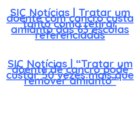
SIC Notícias | Tratar um
doente com cancro custa
tanto como retirar
amianto das 63 escolas
referenciadas
SIC Notícias | “Tratar um
doente de cancro pode
custar 50 vezes mais que
remover amianto”