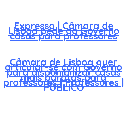
Expresso | Câmara de
Lisboa pede ao Governo
casas para professores
Câmara de Lisboa quer
articular-se com Governo
para disponibilizar casas
mais baratas para
professores | Professores |
PÚBLICO