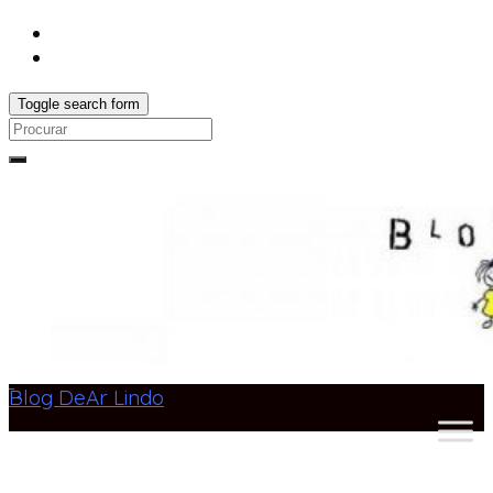
Toggle search form
Search
for:
Blog DeAr Lindo