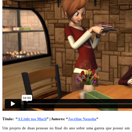
Título: “
A Little too Much
” | Autores: “
Joceline Natasha
“
Um projeto de duas pessoas no final do ano sobre uma garota que possui um