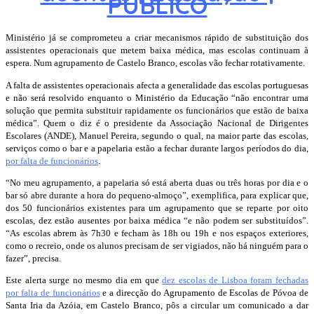
PÚBLICO
Ministério já se comprometeu a criar mecanismos rápido de substituição dos
assistentes operacionais que metem baixa médica, mas escolas continuam à
espera. Num agrupamento de Castelo Branco, escolas vão fechar rotativamente.
A falta de assistentes operacionais afecta a generalidade das escolas portuguesas
e não será resolvido enquanto o Ministério da Educação “não encontrar uma
solução que permita substituir rapidamente os funcionários que estão de baixa
médica”. Quem o diz é o presidente da Associação Nacional de Dirigentes
Escolares (ANDE), Manuel Pereira, segundo o qual, na maior parte das escolas,
serviços como o bar e a papelaria estão a fechar durante largos períodos do dia,
por falta de funcionários
.
“No meu agrupamento, a papelaria só está aberta duas ou três horas por dia e o
bar só abre durante a hora do pequeno-almoço”, exemplifica, para explicar que,
dos 50 funcionários existentes para um agrupamento que se reparte por oito
escolas, dez estão ausentes por baixa médica “e não podem ser substituídos”.
“As escolas abrem às 7h30 e fecham às 18h ou 19h e nos espaços exteriores,
como o recreio, onde os alunos precisam de ser vigiados, não há ninguém para o
fazer”, precisa.
Este alerta surge no mesmo dia em que
dez escolas de Lisboa foram fechadas
por falta de funcionários
e a direcção do Agrupamento de Escolas de Póvoa de
Santa Iria da Azóia, em Castelo Branco, pôs a circular um comunicado a dar