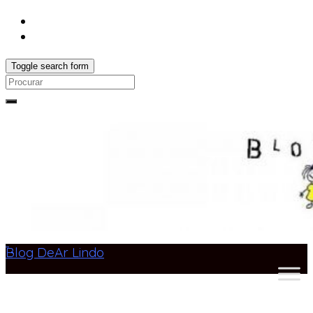
Toggle search form
Search
for:
Blog DeAr Lindo