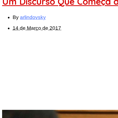
Um Discurso Que Começa a
By
arlindovsky
14 de Março de 2017