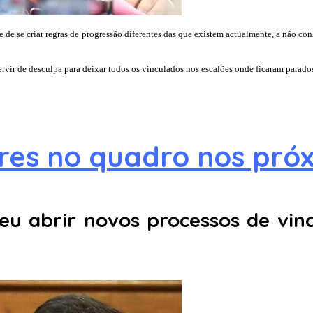
e se criar regras de progressão diferentes das que existem actualmente, a não cons
ir de desculpa para deixar todos os vinculados nos escalões onde ficaram parados
res no quadro nos pró
u abrir novos processos de vinc