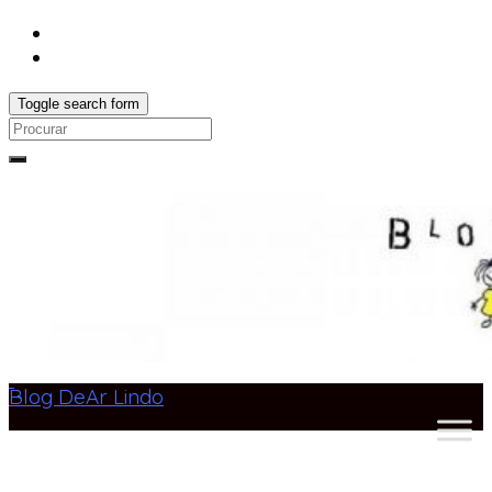
Toggle search form
Search
for:
Blog DeAr Lindo