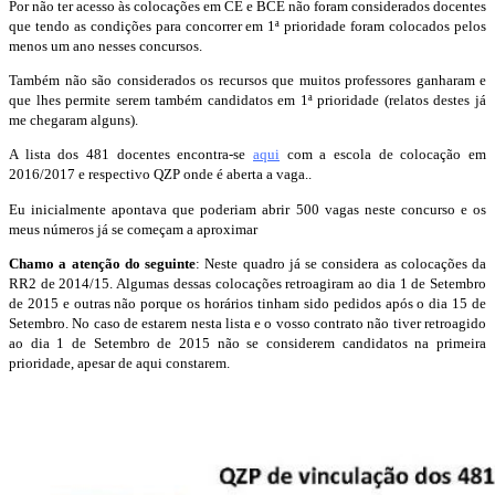
Por não ter acesso às colocações em CE e BCE não foram considerados docentes
que tendo as condições para concorrer em 1ª prioridade foram colocados pelos
menos um ano nesses concursos.
Também não são considerados os recursos que muitos professores ganharam e
que lhes permite serem também candidatos em 1ª prioridade (relatos destes já
me chegaram alguns).
A lista dos 481 docentes encontra-se
aqui
com a escola de colocação em
2016/2017 e respectivo QZP onde é aberta a vaga..
Eu inicialmente apontava que poderiam abrir 500 vagas neste concurso e os
meus números já se começam a aproximar
Chamo a atenção do seguinte
: Neste quadro já se considera as colocações da
RR2 de 2014/15. Algumas dessas colocações retroagiram ao dia 1 de Setembro
de 2015 e outras não porque os horários tinham sido pedidos após o dia 15 de
Setembro. No caso de estarem nesta lista e o vosso contrato não tiver retroagido
ao dia 1 de Setembro de 2015 não se considerem candidatos na primeira
prioridade, apesar de aqui constarem.