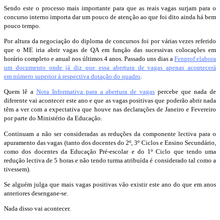
Sendo este o processo mais importante para que as reais vagas surjam para o
concurso interno importa dar um pouco de atenção ao que foi dito ainda há bem
pouco tempo.
Por altura da negociação do diploma de concursos foi por várias vezes referido
que o ME iria abrir vagas de QA em função das sucessivas colocações em
horário completo e anual nos últimos 4 anos. Passado uns dias a
Fenprof elabora
um documento onde já diz que essa abertura de vagas apenas acontecerá
em número superior à respectiva dotação do quadro
.
Quem lê a
Nota Informativa para a abertura de vagas
percebe que nada de
diferente vai acontecer este ano e que as vagas positivas que poderão abrir nada
têm a ver com a expectativa que houve nas declarações de Janeiro e Fevereiro
por parte do Ministério da Educação.
Continuam a não ser consideradas as reduções da componente lectiva para o
apuramento das vagas (tanto dos docentes do 2º, 3º Ciclos e Ensino Secundário,
como dos docentes da Educação Pré-escolar e do 1º Ciclo que tendo uma
redução lectiva de 5 horas e não tendo turma atribuída é considerado tal como a
tivessem).
Se alguém julga que mais vagas positivas vão existir este ano do que em anos
anteriores desengane-se.
Nada disso vai acontecer.