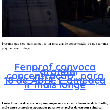
Presumo que seja mais simpático ter uma grande concentração do que ter uma
pequena manifestação.
Fenprof convoca
“grande
concentração” para
18 de Abril. E ameaça
ir mais longe
Congelamento das carreiras, mudanças no currículos, horários de trabalho,
estão entre os motivos apontados para novas acções da estrutura sindical.