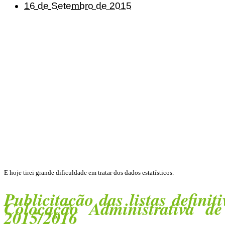
16 de Setembro de 2015
E hoje tirei grande dificuldade em tratar dos dados estatísticos.
Publicitação das listas defini
Colocação Administrativa d
2015/2016