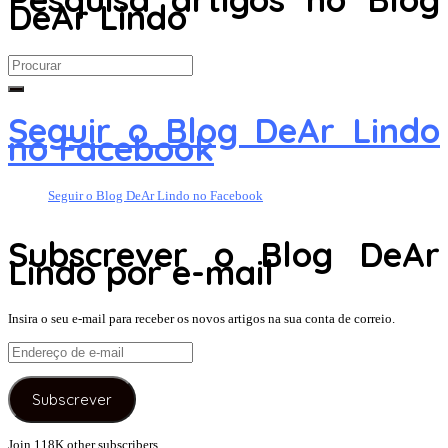
DeAr Lindo
Search
for:
Seguir o Blog DeAr Lindo
no Facebook
Seguir o Blog DeAr Lindo no Facebook
Subscrever o Blog DeAr
Lindo por e-mail
Insira o seu e-mail para receber os novos artigos na sua conta de correio.
Endereço
de
e-
Subscrever
mail
Join 118K other subscribers