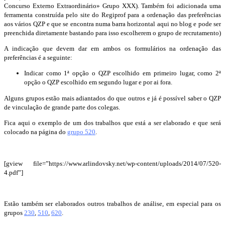
Concurso Externo Extraordinário» Grupo XXX). Também foi adicionada uma
ferramenta construída pelo site do Regiprof para a ordenação das preferências
aos vários QZP e que se encontra numa barra horizontal aqui no blog e pode ser
preenchida diretamente bastando para isso escolherem o grupo de recrutamento)
A indicação que devem dar em ambos os formulários na ordenação das
preferências é a seguinte:
Indicar como 1ª opção o QZP escolhido em primeiro lugar, como 2ª
opção o QZP escolhido em segundo lugar e por ai fora.
Alguns grupos estão mais adiantados do que outros e já é possível saber o QZP
de vinculação de grande parte dos colegas.
Fica aqui o exemplo de um dos trabalhos que está a ser elaborado e que será
colocado na página do
grupo 520
.
[gview file=”https://www.arlindovsky.net/wp-content/uploads/2014/07/520-
4.pdf”]
Estão também ser elaborados outros trabalhos de análise, em especial para os
grupos
230
,
510
,
620
.