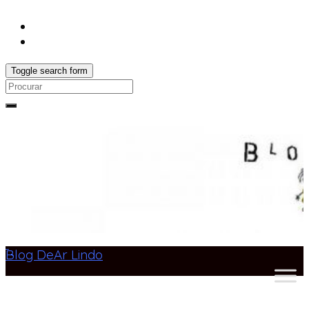
Toggle search form
Search
for:
Blog DeAr Lindo