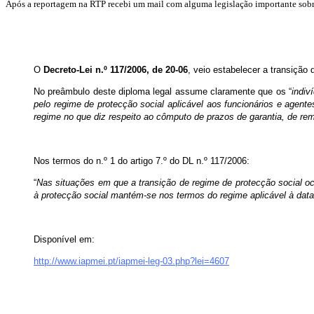
Após a reportagem na RTP recebi um mail com alguma legislação importante sobr
O
Decreto-Lei n.º 117/2006, de 20-06
, veio estabelecer a transição 
No preâmbulo deste diploma legal assume claramente que os “
indiv
pelo regime de protecção social aplicável aos funcionários e agente
regime no que diz respeito ao cômputo de prazos de garantia, de rem
Nos termos do n.º 1 do artigo 7.º do DL n.º 117/2006:
“
Nas situações em que a transição de regime de protecção social oc
à protecção social mantém-se nos termos do regime aplicável à dat
Disponível em:
http://www.iapmei.pt/iapmei-leg-03.php?lei=4607