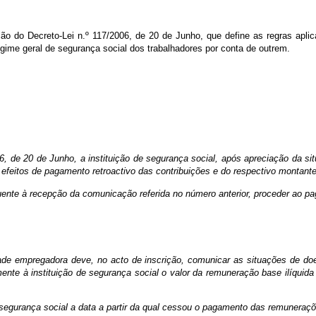
o do Decreto-Lei n.º 117/2006, de 20 de Junho, que define as regras aplic
egime geral de segurança social dos trabalhadores por conta de outrem.
06, de 20 de Junho, a instituição de segurança social, após apreciação da si
 efeitos de pagamento retroactivo das contribuições e do respectivo montante
ente à recepção da comunicação referida no número anterior, proceder ao pag
idade empregadora deve, no acto de inscrição, comunicar as situações de do
ente à instituição de segurança social o valor da remuneração base ilíquid
 segurança social a data a partir da qual cessou o pagamento das remuneraçõ