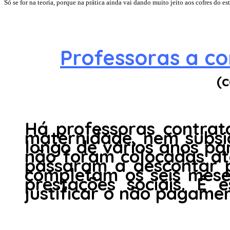
Só se for na teoria, porque na prática ainda vai dando muito jeito aos cofres do es
Professoras a c
(
Há professoras contrat
maternidade, nem subsid
longo de vários anos pa
não foram colocadas at
passaram a descontar p
completam os seis meses
prestações sociais. É
justificar o não pagamen