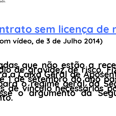
tado.
ontrato sem licença de
com vídeo, de 3 de Julho 2014)
adas que não estão a rece
io de gravidez de risco. F
ra a Caixa Geral de Aposen
é 1 de setembro do ano pa
ara o regime geral da Seg
 de vínculo necessários pa
 esse o argumento da Seg
to.