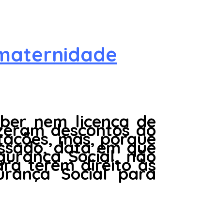
 maternidade
ber nem licença de
izeram descontos ao
tações, mas, porque
ssado, data em que
urança Social, não
ra terem direito às
urança Social para