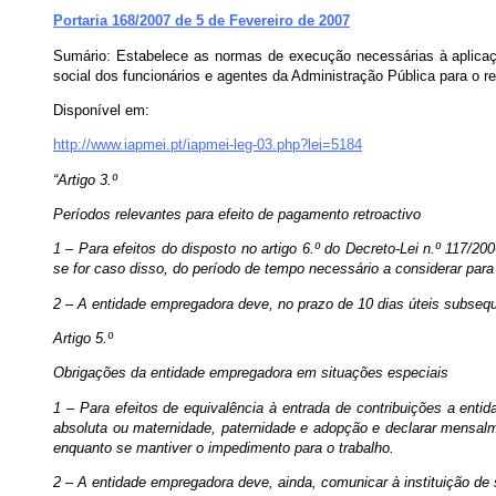
Portaria 168/2007 de 5 de Fevereiro de 2007
Sumário: Estabelece as normas de execução necessárias à aplicaçã
social dos funcionários e agentes da Administração Pública para o r
Disponível em:
http://www.iapmei.pt/iapmei-leg-03.php?lei=5184
“Artigo 3.º
Períodos relevantes para efeito de pagamento retroactivo
1 – Para efeitos do disposto no artigo 6.º do Decreto-Lei n.º 117/20
se for caso disso, do período de tempo necessário a considerar para
2 – A entidade empregadora deve, no prazo de 10 dias úteis subsequ
Artigo 5.º
Obrigações da entidade empregadora em situações especiais
1 – Para efeitos de equivalência à entrada de contribuições a ent
absoluta ou maternidade, paternidade e adopção e declarar mensalm
enquanto se mantiver o impedimento para o trabalho.
2 – A entidade empregadora deve, ainda, comunicar à instituição de