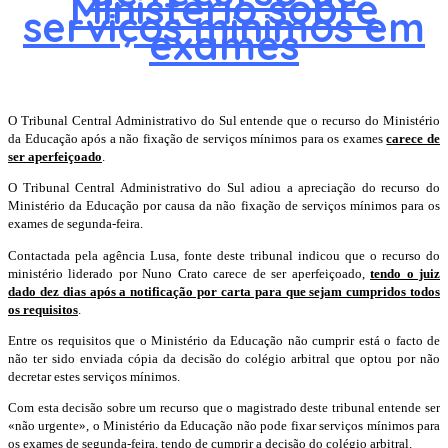
Ministério sobre
serviços mínimos em
exames
O Tribunal Central Administrativo do Sul entende que o recurso do Ministério
da Educação após a não fixação de serviços mínimos para os exames
carece de
ser aperfeiçoado
.
O Tribunal Central Administrativo do Sul adiou a apreciação do recurso do
Ministério da Educação por causa da não fixação de serviços mínimos para os
exames de segunda-feira.
Contactada pela agência Lusa, fonte deste tribunal indicou que o recurso do
ministério liderado por Nuno Crato carece de ser aperfeiçoado,
tendo o juiz
dado dez dias após a notificação por carta para que sejam cumpridos todos
os requisitos
.
Entre os requisitos que o Ministério da Educação não cumprir está o facto de
não ter sido enviada cópia da decisão do colégio arbitral que optou por não
decretar estes serviços mínimos.
Com esta decisão sobre um recurso que o magistrado deste tribunal entende ser
«não urgente», o Ministério da Educação não pode fixar serviços mínimos para
os exames de segunda-feira, tendo de cumprir a decisão do colégio arbitral.