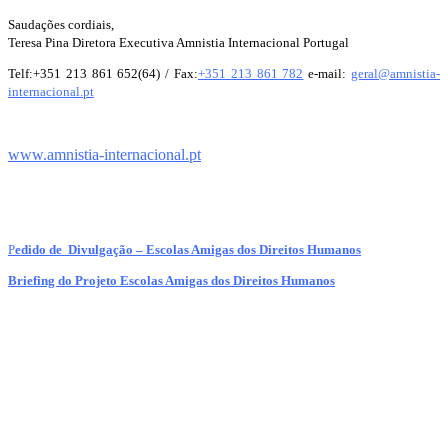
Saudações cordiais,
Teresa Pina Diretora Executiva Amnistia Internacional Portugal
Telf:+351 213 861 652(64) / Fax:
+351 213 861 782
e-mail:
geral@amnistia-
internacional.
pt
www.amnistia-internacional.pt
P
edido de Divulgação – Escolas Amigas dos Direitos Humanos
Briefing do Projeto Escolas Amigas dos Direitos Humanos