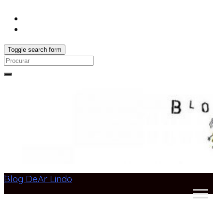
Toggle search form
Search
for:
Blog DeAr Lindo