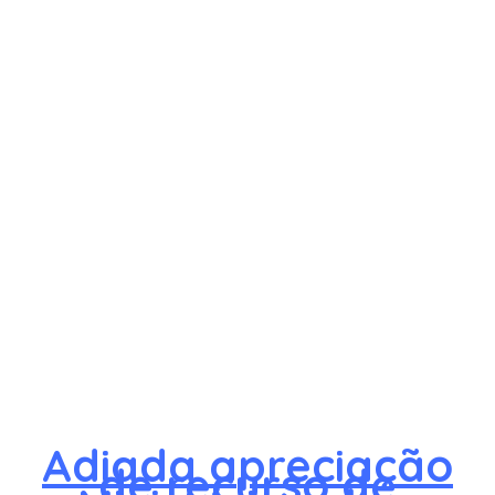
Adiada apreciação
de recurso de