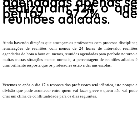
agendadas apenas se
realizaram 124 o que
perfaz 97,2% de
reuniões adiadas.
Ainda havendo direções que ameaçam os professores com processo disciplinar,
remarcações de reuniões com menos de 24 horas de intervalo, reuniões
agendadas de hora a hora ou menos, reuniões agendadas para período noturno e
muitas outras situações menos normais, a percentagem de reuniões adiadas é
uma brilhante resposta que os professores estão a dar nas escolas.
Veremos se após o dia 17 a resposta dos professores será idêntica, isto porque a
divisão que pode acontecer entre quem vai fazer greve e quem não vai pode
criar um clima de conflitualidade para os dias seguintes.