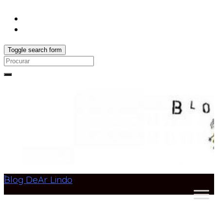
Toggle search form
Search
for:
Blog DeAr Lindo