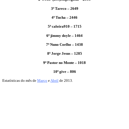
3º Tareco – 2649
4º Tucha – 2446
5º caloira910 – 1715
6º jimmy doyle – 1464
7º Nuno Coelho – 1438
8º Jorge Jesus – 1285
9º Pastor no Monte – 1018
10º give – 806
Estatísticas do mês de
Março
e
Abril
de 2013.