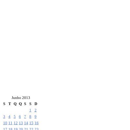
Junho 2013
S
T
Q
Q
S
S
D
1
2
3
4
5
6
7
8
9
10
11
12
13
14
15
16
17
18
19
20
21
22
23