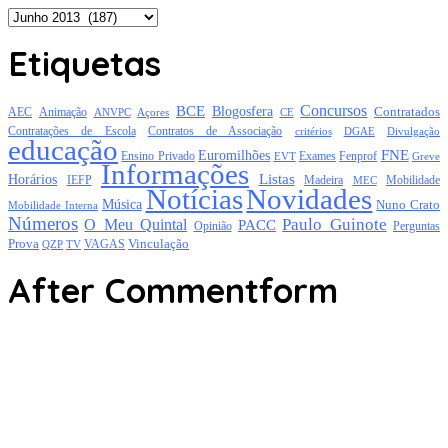
Arquivo
Etiquetas
Concursos
BCE
Blogosfera
Contratados
AEC
Animação
Açores
CE
ANVPC
Contratações de Escola
Contratos de Associação
critérios
DGAE
Divulgação
educação
FNE
Euromilhões
Exames
Ensino Privado
EVT
Fenprof
Greve
Informações
Listas
Horários
Mobilidade
IEFP
Madeira
MEC
Notícias
Novidades
Música
Nuno Crato
Mobilidade Interna
Números
Paulo Guinote
O Meu Quintal
PACC
Opinião
Perguntas
Prova
Vinculação
TV
VAGAS
QZP
After Commentform