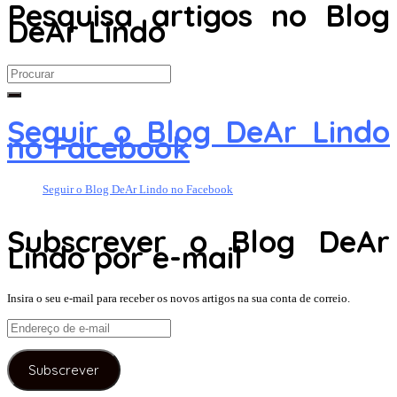
Pesquisa artigos no Blog
DeAr Lindo
Search
for:
Seguir o Blog DeAr Lindo
no Facebook
Seguir o Blog DeAr Lindo no Facebook
Subscrever o Blog DeAr
Lindo por e-mail
Insira o seu e-mail para receber os novos artigos na sua conta de correio.
Endereço
de
e-
Subscrever
mail