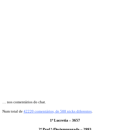
… nos comentários do chat.
Num total de
42220 comentários, de 588 nicks diferentes
.
1º Lucretia – 3657
2º Prof.ª (Des)empregada – 2993