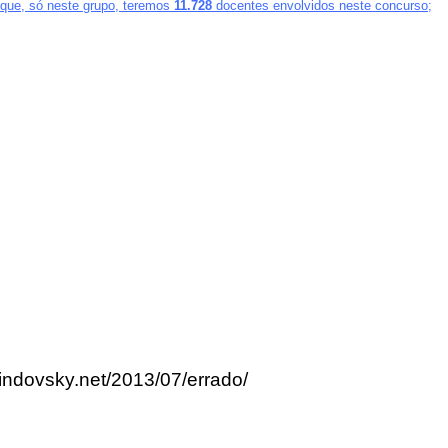
a que, só neste grupo, teremos
11.728
docentes envolvidos neste concurso;
lindovsky.net/2013/07/errado/