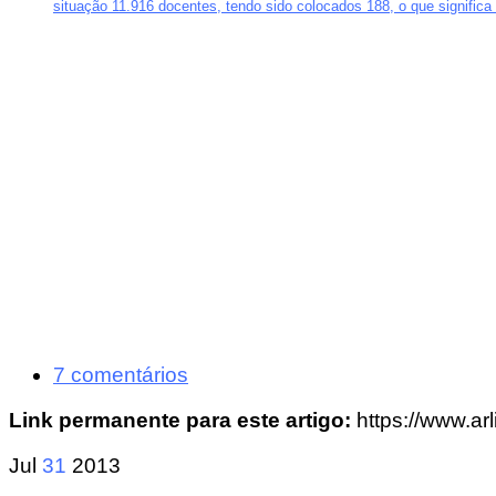
situação 11.916 docentes, tendo sido colocados 188, o que signific
7 comentários
Link permanente para este artigo:
https://www.ar
Jul
31
2013