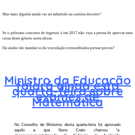
Mas mais alguém ainda vai ser admitido na carreira docente?
Se o próximo concurso de ingresso é em 2017 não vejo a pressa de aprovar uma
coisa deste género nesta altura.
Ou ainda vão mandar os da vinculação extraordinária prestar provas?
Ministro da Educação
falará ainda esta
quarta-feira sobre
exames de
Matemática
No Conselho de Ministros desta quarta-feira foi aprovado
aquilo a que Nuno Crato chamou “a