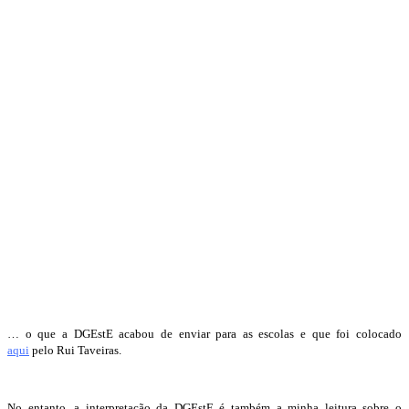
… o que a DGEstE acabou de enviar para as escolas e que foi colocado
aqui
pelo Rui Taveiras.
No entanto, a interpretação da DGEstE é também a minha leitura sobre o