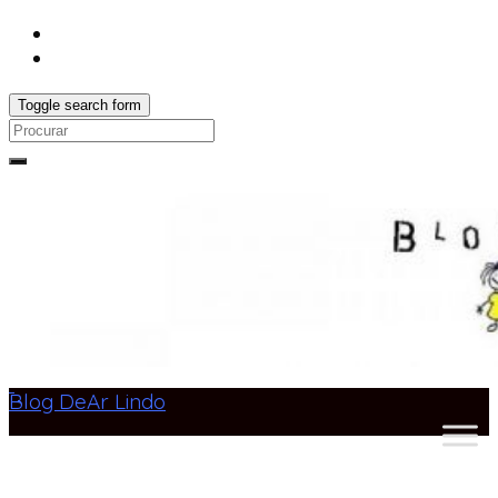
Toggle search form
Search
for:
Blog DeAr Lindo