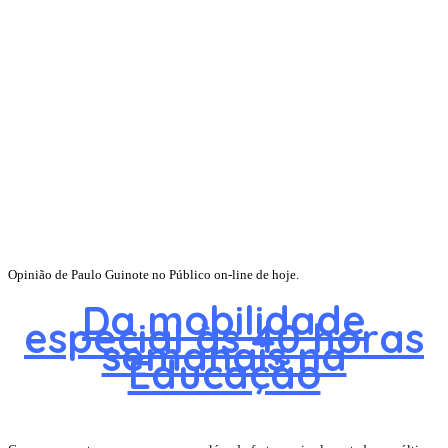
Opinião de Paulo Guinote no Público on-line de hoje.
Da mobilidade
especial às 40 horas
semanais na
Educação