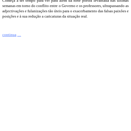
Começa a ser tempo para ver para além da forte poeira levantada nas últimas
semanas em torno do conflito entre o Governo e os professores, ultrapassando as
adjectivações e fulanizações tão úteis para o exacerbamento das falsas paixões e
posições e à sua redução a caricaturas da situação real.
continua
…