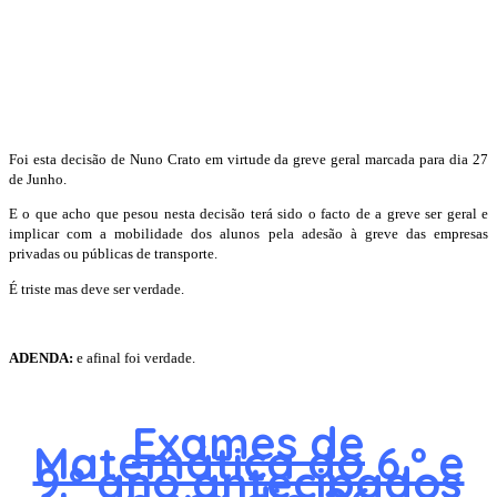
Foi esta decisão de Nuno Crato em virtude da greve geral marcada para dia 27
de Junho.
E o que acho que pesou nesta decisão terá sido o facto de a greve ser geral e
implicar com a mobilidade dos alunos pela adesão à greve das empresas
privadas ou públicas de transporte.
É triste mas deve ser verdade.
ADENDA:
e afinal foi verdade.
Exames de
Matemática do 6.º e
9.º ano antecipados