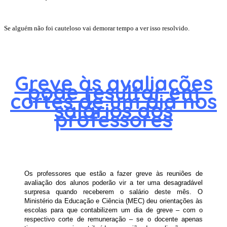
Se alguém não foi cauteloso vai demorar tempo a ver isso resolvido.
Greve às avaliações
pode resultar em
cortes de um dia nos
salários dos
professores
Os professores que estão a fazer greve às reuniões de
avaliação dos alunos poderão vir a ter uma desagradável
surpresa quando receberem o salário deste mês. O
Ministério da Educação e Ciência (MEC) deu orientações às
escolas para que contabilizem um dia de greve – com o
respectivo corte de remuneração – se o docente apenas