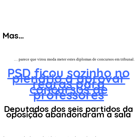
Mas…
… parece que virou moda meter estes diplomas de concursos em tribunal.
PSD ficou sozinho no
plenário a aprovar
regras para
concursos de
professores
Deputados dos seis partidos da
oposição abandonaram a sala