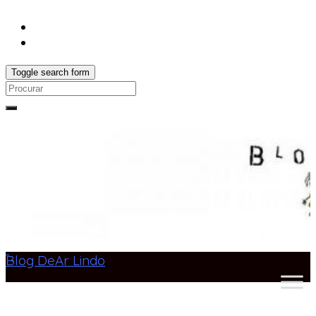
Toggle search form
Search
for:
Blog DeAr Lindo