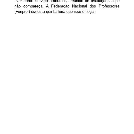
tiver como serviço atribuído a reunião de avaliação a que
não compareça. A Federação Nacional dos Professores
(Fenprof) diz esta quinta-feira que isso é ilegal.