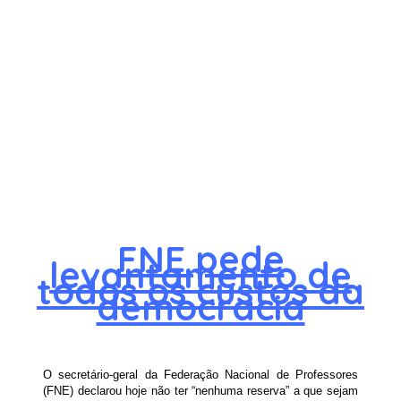
FNE pede
levantamento de
todos os custos da
democracia
O secretário-geral da Federação Nacional de Professores
(FNE) declarou hoje não ter “nenhuma reserva” a que sejam