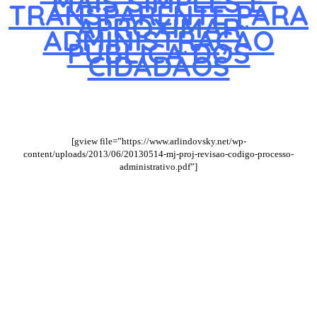
MAIS SIMPLES E
TRANSPARENTE PARA
APROXIMAR
ADMINISTRAÇÃO
PÚBLICA DOS
CIDADÃOS
[gview file=”https://www.arlindovsky.net/wp-
content/uploads/2013/06/20130514-mj-proj-revisao-codigo-processo-
administrativo.pdf”]