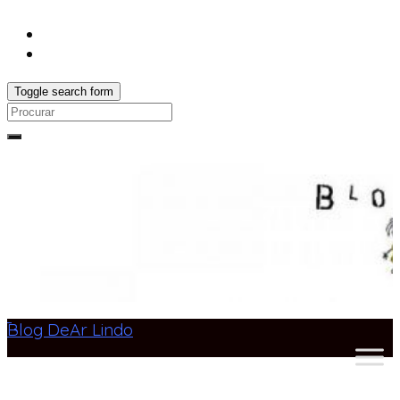
Toggle search form
Search
for:
Blog DeAr Lindo