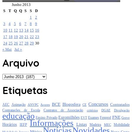
Junho 2013
S
T
Q
Q
S
S
D
1
2
3
4
5
6
7
8
9
10
11
12
13
14
15
16
17
18
19
20
21
22
23
24
25
26
27
28
29
30
« Mai
Jul »
Arquivo
Arquivo
Etiquetas
Concursos
BCE
Blogosfera
Contratados
AEC
Animação
Açores
CE
ANVPC
Contratações de Escola
Contratos de Associação
critérios
DGAE
Divulgação
educação
FNE
Euromilhões
Exames
Ensino Privado
EVT
Fenprof
Greve
Informações
Listas
Horários
Mobilidade
IEFP
Madeira
MEC
Notícias
Novidades
Música
Nuno Crato