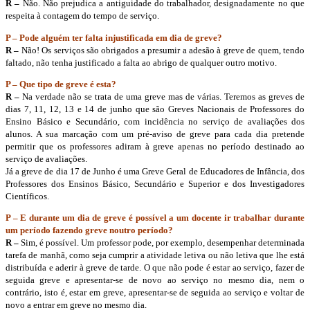
R –
Não. Não prejudica a antiguidade do trabalhador, designadamente no que
respeita à contagem do tempo de serviço.
P – Pode alguém ter falta injustificada em dia de greve?
R –
Não! Os serviços são obrigados a presumir a adesão à greve de quem, tendo
faltado, não tenha justificado a falta ao abrigo de qualquer outro motivo.
P – Que tipo de greve é esta?
R –
Na verdade não se trata de uma greve mas de várias. Teremos as greves de
dias 7, 11, 12, 13 e 14 de junho que são Greves Nacionais de Professores do
Ensino Básico e Secundário, com incidência no serviço de avaliações dos
alunos. A sua marcação com um pré-aviso de greve para cada dia pretende
permitir que os professores adiram à greve apenas no período destinado ao
serviço de avaliações.
Já a greve de dia 17 de Junho é uma Greve Geral de Educadores de Infância, dos
Professores dos Ensinos Básico, Secundário e Superior e dos Investigadores
Científicos.
P – E durante um dia de greve é possível a um docente ir trabalhar durante
um período fazendo greve noutro período?
R –
Sim, é possível. Um professor pode, por exemplo, desempenhar determinada
tarefa de manhã, como seja cumprir a atividade letiva ou não letiva que lhe está
distribuída e aderir à greve de tarde. O que não pode é estar ao serviço, fazer de
seguida greve e apresentar-se de novo ao serviço no mesmo dia, nem o
contrário, isto é, estar em greve, apresentar-se de seguida ao serviço e voltar de
novo a entrar em greve no mesmo dia.