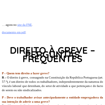
… agora no
site da FNE
.
documento em pdf
.
DIREITO À GREVE –
PERGUNTAS
FREQUENTES
P – Quem tem direito a fazer greve?
R –
O direito à greve, consagrado na Constituição da República Portuguesa (art.
57.º), é um direito de todos os trabalhadores, independentemente da natureza do
vínculo laboral que detenham, do setor de atividade a que pertençam e do facto
de serem ou não sindicalizados.
P – Deve o trabalhador avisar antecipadamente a entidade empregadora da
sua intenção de aderir a uma greve?