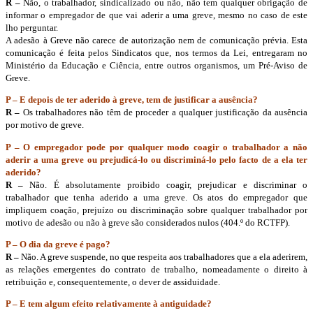
R –
Não, o trabalhador, sindicalizado ou não, não tem qualquer obrigação de
informar o empregador de que vai aderir a uma greve, mesmo no caso de este
lho perguntar.
A adesão à Greve não carece de autorização nem de comunicação prévia. Esta
comunicação é feita pelos Sindicatos que, nos termos da Lei, entregaram no
Ministério da Educação e Ciência, entre outros organismos, um Pré-Aviso de
Greve.
P – E depois de ter aderido à greve, tem de justificar a ausência?
R –
Os trabalhadores não têm de proceder a qualquer justificação da ausência
por motivo de greve.
P – O empregador pode por qualquer modo coagir o trabalhador a não
aderir a uma greve ou prejudicá-lo ou discriminá-lo pelo facto de a ela ter
aderido?
R –
Não. É absolutamente proibido coagir, prejudicar e discriminar o
trabalhador que tenha aderido a uma greve. Os atos do empregador que
impliquem coação, prejuízo ou discriminação sobre qualquer trabalhador por
motivo de adesão ou não à greve são considerados nulos (404.º do RCTFP).
P – O dia da greve é pago?
R –
Não. A greve suspende, no que respeita aos trabalhadores que a ela aderirem,
as relações emergentes do contrato de trabalho, nomeadamente o direito à
retribuição e, consequentemente, o dever de assiduidade.
P – E tem algum efeito relativamente à antiguidade?