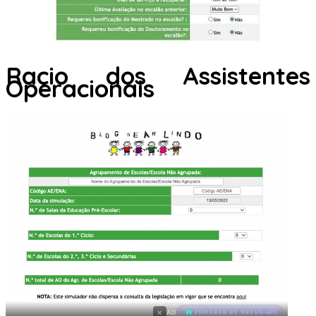
Racio dos Assistentes
Operacionais
×
AD
POWERED BY WEFORADS