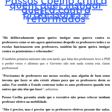
Passos Coelho critica
quem quer instigar
guerra contra
professores e
reformados
“
Há deliberadamente quem queira instigar uma guerra contra os
professores como se nós agora quiséssemos despedir os professores todos e as
escolas funcionassem sem professores, também há quem queira instigar
contra os pensionistas e reformados
”.
O também primeiro-ministro não tem medo que falar dos professores leve o PSD
a perder votos e afirmou que o Governo não tem nada contra esta classe
profissional.
“
Precisamos de professores nas nossas escolas, mas alguém de bom senso
inventa que fazer se não existir alunos para que os professores deem as
aulas. Faz sentido o Estado contratar todos os anos professores quando tem
outros que não têm que fazer
”, salientou.
Passos Coelho garantiu ainda que o executivo não pensa colocar nenhum
professor efetivo na mobilidade.
“
Não é preciso, mas é preciso que os professores efetivos possam dar aulas.