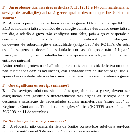
P – Um professor que, nas greves de dias 7, 11, 12, 13 e 14 (com incidência no
serviço de avaliações) adira à greve, qual o desconto que lhe é feito no
salário?
R –
Apenas o proporcional às horas a que faz greve. O facto de o artigo 94.º do
ECD considerar a falta a reuniões de avaliação sumativa dos alunos como falta a
um dia, a adesão à greve não configura uma falta, pois a greve suspende o
contrato de trabalho de trabalhador aderente, incluindo o direito à retribuição e
os deveres de subordinação e assiduidade (artigo 398.º do RCTFP). Ou seja,
estando suspenso o dever de assiduidade, em caso de greve, não há lugar à
marcação de falta, pois o trabalhador tem suspensa a sua relação laboral com a
entidade patronal.
Assim, tendo o professor trabalhado parte do dia em actividade letiva ou outra
não relacionada com as avaliações, essa atividade terá de lhe ser paga. Isto é,
apenas lhe será deduzido o valor correspondente às horas em que aderiu à greve.
P – Que significam os serviços mínimos?
R –
Os serviços mínimos são aqueles que, durante a greve, devem ser
assegurados para garantir o funcionamento dos órgãos ou serviços que se
destinem à satisfação de necessidades sociais impreteríveis (artigo 355º do
Regime de Contrato de Trabalho em Funções Públicas (RCTFP), anexo à Lei n.º
59/2008, de 11 de setembro).
P – Na educação há serviços mínimos?
R –
A educação não consta da lista de órgãos ou serviços sujeitos a serviços
mínimos contida no nº 2 do artigo referido no ponto anterior.