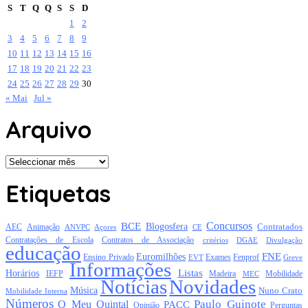
S
T
Q
Q
S
S
D
1
2
3
4
5
6
7
8
9
10
11
12
13
14
15
16
17
18
19
20
21
22
23
24
25
26
27
28
29
30
« Mai
Jul »
Arquivo
Arquivo
Etiquetas
Concursos
BCE
Blogosfera
Contratados
AEC
Animação
Açores
CE
ANVPC
Contratações de Escola
Contratos de Associação
critérios
DGAE
Divulgação
educação
FNE
Euromilhões
Exames
Ensino Privado
EVT
Fenprof
Greve
Informações
Listas
Horários
Mobilidade
IEFP
Madeira
MEC
Notícias
Novidades
Música
Nuno Crato
Mobilidade Interna
Números
Paulo Guinote
O Meu Quintal
PACC
Opinião
Perguntas