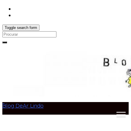
Toggle search form
Search
for:
Blog DeAr Lindo