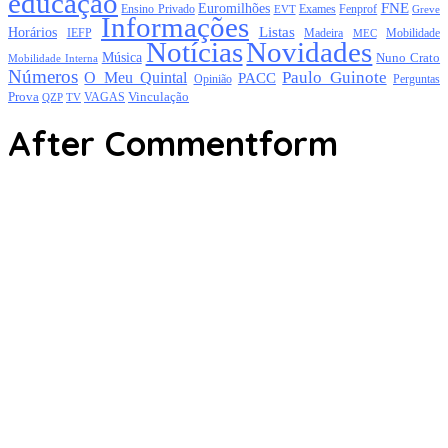
educação
FNE
Euromilhões
Exames
Ensino Privado
EVT
Fenprof
Greve
Informações
Listas
Horários
Mobilidade
IEFP
Madeira
MEC
Notícias
Novidades
Música
Nuno Crato
Mobilidade Interna
Números
Paulo Guinote
O Meu Quintal
PACC
Opinião
Perguntas
Prova
Vinculação
TV
VAGAS
QZP
After Commentform