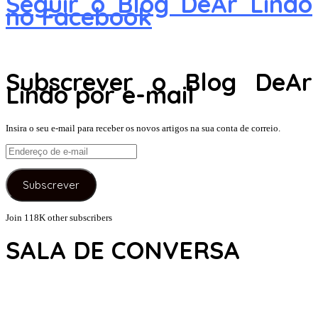
Seguir o Blog DeAr Lindo
no Facebook
Subscrever o Blog DeAr
Lindo por e-mail
Insira o seu e-mail para receber os novos artigos na sua conta de correio.
Endereço
de
e-
Subscrever
mail
Join 118K other subscribers
SALA DE CONVERSA