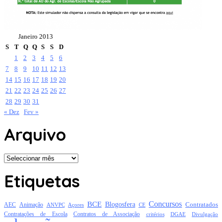
Janeiro 2013
S
T
Q
Q
S
S
D
1
2
3
4
5
6
7
8
9
10
11
12
13
14
15
16
17
18
19
20
21
22
23
24
25
26
27
28
29
30
31
« Dez
Fev »
Arquivo
Arquivo
Etiquetas
Concursos
BCE
Blogosfera
Contratados
AEC
Animação
Açores
CE
ANVPC
Contratações de Escola
Contratos de Associação
critérios
DGAE
Divulgação