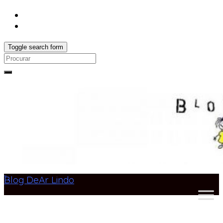
Toggle search form
Search
for:
Blog DeAr Lindo