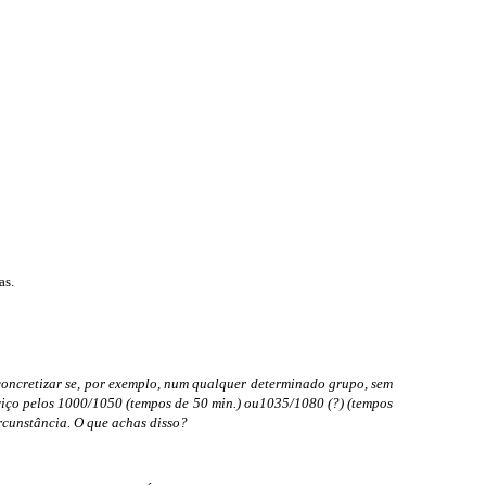
as.
 concretizar se, por exemplo, num qualquer determinado grupo, sem
erviço pelos 1000/1050 (tempos de 50 min.) ou1035/1080 (?) (tempos
rcunstância. O que achas disso?