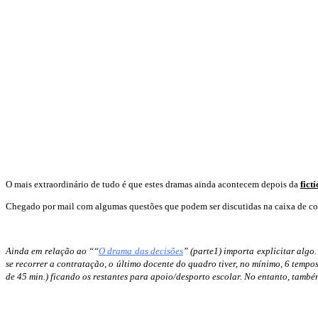
O mais extraordinário de tudo é que estes dramas ainda acontecem depois da
fictí
Chegado por mail com algumas questões que podem ser discutidas na caixa de co
Ainda em relação ao ““
O drama das decisões
” (parte1) importa explicitar alg
se recorrer a contratação, o último docente do quadro tiver, no mínimo, 6 tempo
de 45 min.) ficando os restantes para apoio/desporto escolar. No entanto, tam