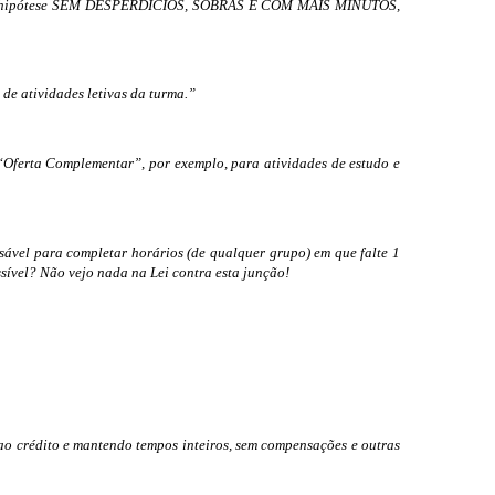
.B., uma hipótese SEM DESPERDÍCIOS, SOBRAS E COM MAIS MINUTOS,
 de atividades letivas da turma.”
a “Oferta Complementar”, por exemplo, para atividades de estudo e
nsável para completar horários (de qualquer grupo) em que falte 1
ssível? Não vejo nada na Lei contra esta junção!
ao crédito e mantendo tempos inteiros, sem compensações e outras