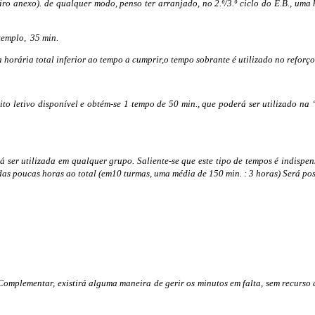
icheiro anexo). de qualquer modo, penso ter arranjado, no 2.º/3.º ciclo do E
exemplo, 35 min.
 horária total inferior ao tempo a cumprir,o tempo sobrante é utilizado no reforço
ito letivo disponível e obtém-se 1 tempo de 50 min., que poderá ser utilizado n
rá ser utilizada em qualquer grupo. Saliente-se que este tipo de tempos é indispe
das poucas horas ao total (em10 turmas, uma média de 150 min. : 3 horas) Será po
mplementar, existirá alguma maneira de gerir os minutos em falta, sem recurso 