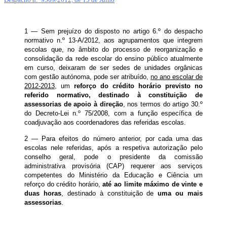
1 — Sem prejuízo do disposto no artigo 6.º do despacho
normativo n.º 13-A/2012, aos agrupamentos que integrem
escolas que, no âmbito do processo de reorganização e
consolidação da rede escolar do ensino público atualmente
em curso, deixaram de ser sedes de unidades orgânicas
com gestão autónoma, pode ser atribuído,
no ano escolar de
2012-2013
, um
reforço do crédito horário previsto no
referido normativo,
destinado à constituição de
assessorias de apoio à direção
, nos termos do artigo 30.º
do Decreto-Lei n.º 75/2008, com a função específica de
coadjuvação aos coordenadores das referidas escolas.
2 — Para efeitos do número anterior, por cada uma das
escolas nele referidas, após a respetiva autorização pelo
conselho geral, pode o presidente da comissão
administrativa provisória (CAP) requerer aos serviços
competentes do Ministério da Educação e Ciência um
reforço do crédito horário,
até ao limite máximo de vinte e
duas horas
, destinado à constituição de
uma ou mais
assessorias
.