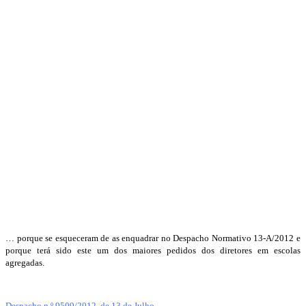
… porque se esqueceram de as enquadrar no Despacho Normativo 13-A/2012 e
porque terá sido este um dos maiores pedidos dos diretores em escolas
agregadas.
Despacho n.º 9509/2012, de 13 de Julho