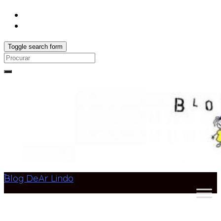
Toggle search form
Search
for:
Blog DeAr Lindo