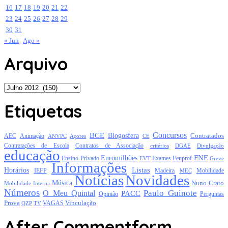
16
17
18
19
20
21
22
23
24
25
26
27
28
29
30
31
« Jun
Ago »
Arquivo
Arquivo
Etiquetas
Concursos
BCE
Blogosfera
Contratados
AEC
Animação
Açores
CE
ANVPC
Contratações de Escola
Contratos de Associação
critérios
DGAE
Divulgação
educação
FNE
Euromilhões
Exames
Ensino Privado
EVT
Fenprof
Greve
Informações
Listas
Horários
Mobilidade
IEFP
Madeira
MEC
Notícias
Novidades
Música
Nuno Crato
Mobilidade Interna
Números
Paulo Guinote
O Meu Quintal
PACC
Opinião
Perguntas
Prova
Vinculação
TV
VAGAS
QZP
After Commentform