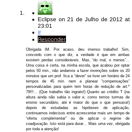
Eclipse
on
21 de Julho de 2012
at
23:01
#
Responder
Obrigada IM. Por acaso, deu imenso trabalho! Sim,
concordo com o que diz, a verdade é que em ambas
existem perdas consideráveis. Mas, “do mal, o menos”…
Uma coisa é certa, na minha escola, que acabou por optar
pelos 50 min., não andamos a fazer invenções sobre os 20
minutos que um prof. fica a “dever” se tiver um horário de 24
tempos de 45 min. nem a planear “compensações”
personalizadas para quem tem horas de redução de art.º
79!!!… (Que trabalho tão ingrato!) Quanto ao crédito T (na
altura ainda não sabia o valor e, como temos turmas de
ensino secundário, até é maior do que o que pensava!)
depois de estudadas as hipóteses de aplicação,
continuamos indecisos entre acrescentar mais um tempo de
“oferta complementar” ou de aplicar o regime de
coadjuvação. Isto está para durar… Mais uma vez, obrigada
por toda a atenção!