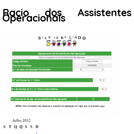
Racio dos Assistentes
Operacionais
Julho 2012
S
T
Q
Q
S
S
D
1