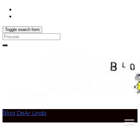
Toggle search form
Search
for:
Blog DeAr Lindo