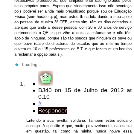
respectivos professores, que simplesmente são ignorados pelos
seus próprios pares. Espero que sinceramente isso não aconteça
pois poderei ser ainda mais prejudicado porque sou de Educação
Física (sem horário-qzp), mas estou tb na luta dando o meu apoio
ao pessoal de Musica 3º CEB, estes sim, têm os dias contados e
atenção que anda ai desse pessoal com 20 e 30 anos de serviço
pertencentes a QE e que vêm a coisa a esfumar-se e não têm
apoio de ninguém, porque são tão poucos que ninguém os ouve ou
quer ouvir (caso de directores de escolas que ao mesmo tempo
ouvem os 10 ou 15 professores de E.T. e que fazem muito barulho
a reclamar a opção para si).
Loading...
BJ40
on
15 de Julho de 2012
at
0:10
#
Responder
Entendo a sua revolta, solidária. Também estou solidário
consigo. A questão é que, muito provavelmente, na escola
em questão, tal como na minha, nunca houve essa