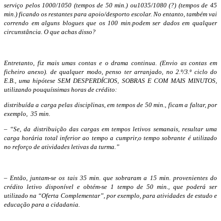
serviço pelos 1000/1050 (tempos de 50 min.) ou1035/1080 (?) (tempos de 45
min.) ficando os restantes para apoio/desporto escolar. No entanto, também vai
correndo em alguns blogues que os 100 min.podem ser dados em qualquer
circunstância. O que achas disso?
Entretanto, fiz mais umas contas e o drama continua. (Envio as contas em
ficheiro anexo). de qualquer modo, penso ter arranjado, no 2.º/3.º ciclo do
E.B., uma hipótese SEM DESPERDÍCIOS, SOBRAS E COM MAIS MINUTOS,
utilizando pouquíssimas horas de crédito:
distribuída a carga pelas disciplinas, em tempos de 50 min., ficam a faltar, por
exemplo, 35 min.
– “Se, da distribuição das cargas em tempos letivos semanais, resultar uma
carga horária total inferior ao tempo a cumprir,o tempo sobrante é utilizado
no reforço de atividades letivas da turma.”
– Então, juntam-se os tais 35 min. que sobraram a 15 min. provenientes do
crédito letivo disponível e obtém-se 1 tempo de 50 min., que poderá ser
utilizado na “Oferta Complementar”, por exemplo, para atividades de estudo e
educação para a cidadania.