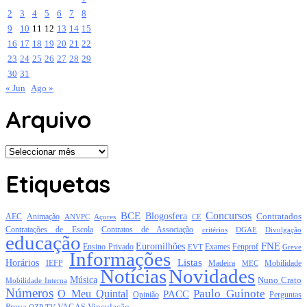
2
3
4
5
6
7
8
9
10
11
12
13
14
15
16
17
18
19
20
21
22
23
24
25
26
27
28
29
30
31
« Jun
Ago »
Arquivo
Arquivo
Etiquetas
Concursos
BCE
Blogosfera
Contratados
AEC
Animação
Açores
CE
ANVPC
Contratações de Escola
Contratos de Associação
critérios
DGAE
Divulgação
educação
FNE
Euromilhões
Exames
Ensino Privado
EVT
Fenprof
Greve
Informações
Listas
Horários
Mobilidade
IEFP
Madeira
MEC
Notícias
Novidades
Música
Nuno Crato
Mobilidade Interna
Números
Paulo Guinote
O Meu Quintal
PACC
Opinião
Perguntas
Prova
Vinculação
TV