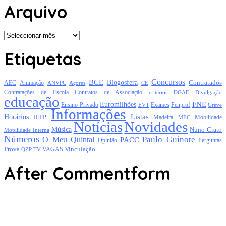
Arquivo
Arquivo
Etiquetas
Concursos
BCE
Blogosfera
Contratados
AEC
Animação
Açores
CE
ANVPC
Contratações de Escola
Contratos de Associação
critérios
DGAE
Divulgação
educação
FNE
Euromilhões
Exames
Ensino Privado
EVT
Fenprof
Greve
Informações
Listas
Horários
Mobilidade
IEFP
Madeira
MEC
Notícias
Novidades
Música
Nuno Crato
Mobilidade Interna
Números
Paulo Guinote
O Meu Quintal
PACC
Opinião
Perguntas
Prova
Vinculação
TV
VAGAS
QZP
After Commentform