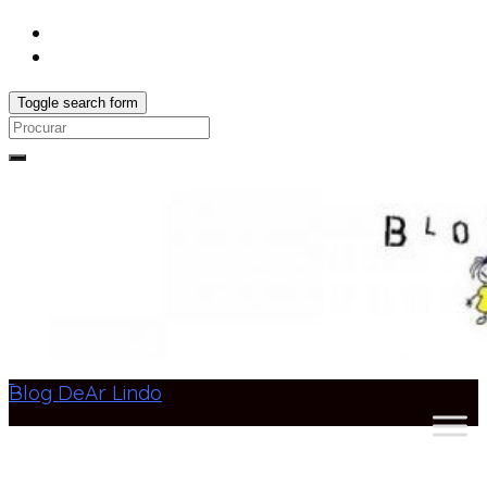
Toggle search form
Search
for:
Blog DeAr Lindo