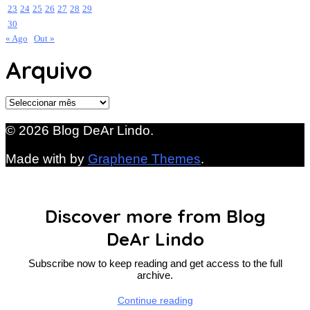
23
24
25
26
27
28
29
30
« Ago
Out »
Arquivo
Arquivo
© 2026 Blog DeAr Lindo.
Made with
by
Graphene Themes
.
Discover more from Blog
DeAr Lindo
Subscribe now to keep reading and get access to the full
archive.
Continue reading