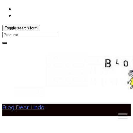
Toggle search form
Search
for:
Blog DeAr Lindo