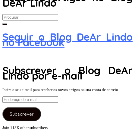
DeAr Lindo
Search
for:
Seguir o Blog DeAr Lindo
no Facebook
Subscrever o Blog DeAr
Lindo por e-mail
Insira o seu e-mail para receber os novos artigos na sua conta de correio.
Endereço
de
e-
Subscrever
mail
Join 118K other subscribers