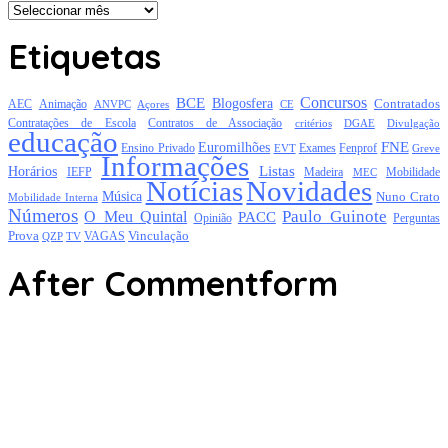
Arquivo
Etiquetas
Concursos
BCE
Blogosfera
Contratados
AEC
Animação
Açores
CE
ANVPC
Contratações de Escola
Contratos de Associação
critérios
DGAE
Divulgação
educação
FNE
Euromilhões
Exames
Ensino Privado
EVT
Fenprof
Greve
Informações
Listas
Horários
Mobilidade
IEFP
Madeira
MEC
Notícias
Novidades
Música
Nuno Crato
Mobilidade Interna
Números
Paulo Guinote
O Meu Quintal
PACC
Opinião
Perguntas
Prova
Vinculação
TV
VAGAS
QZP
After Commentform