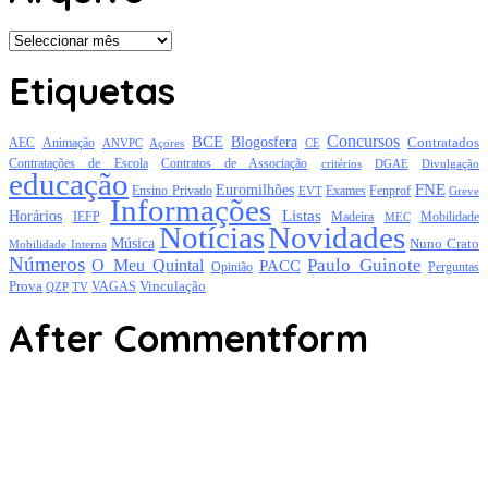
Arquivo
Etiquetas
Concursos
BCE
Blogosfera
Contratados
AEC
Animação
Açores
CE
ANVPC
Contratações de Escola
Contratos de Associação
critérios
DGAE
Divulgação
educação
FNE
Euromilhões
Exames
Ensino Privado
EVT
Fenprof
Greve
Informações
Listas
Horários
Mobilidade
IEFP
Madeira
MEC
Notícias
Novidades
Música
Nuno Crato
Mobilidade Interna
Números
Paulo Guinote
O Meu Quintal
PACC
Opinião
Perguntas
Prova
Vinculação
TV
VAGAS
QZP
After Commentform