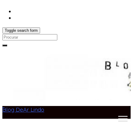
Toggle search form
Search
for:
Blog DeAr Lindo