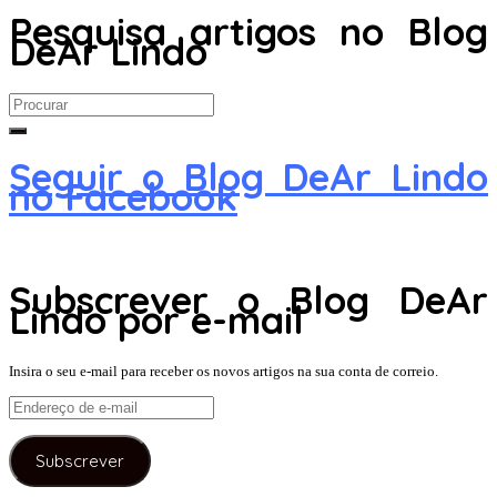
Pesquisa artigos no Blog
DeAr Lindo
Search
for:
Seguir o Blog DeAr Lindo
no Facebook
Subscrever o Blog DeAr
Lindo por e-mail
Insira o seu e-mail para receber os novos artigos na sua conta de correio.
Endereço
de
e-
Subscrever
mail