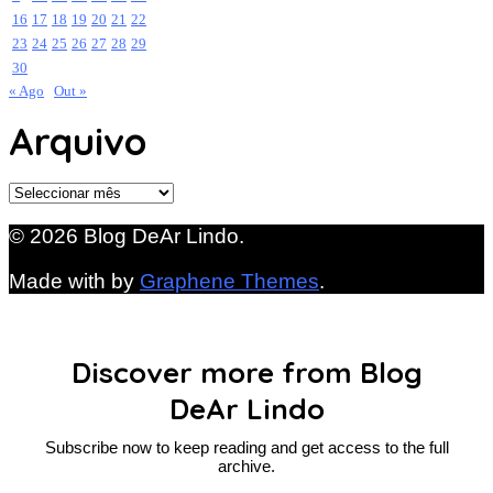
16
17
18
19
20
21
22
23
24
25
26
27
28
29
30
« Ago
Out »
Arquivo
Arquivo
© 2026 Blog DeAr Lindo.
Made with
by
Graphene Themes
.
Discover more from Blog
DeAr Lindo
Subscribe now to keep reading and get access to the full
archive.