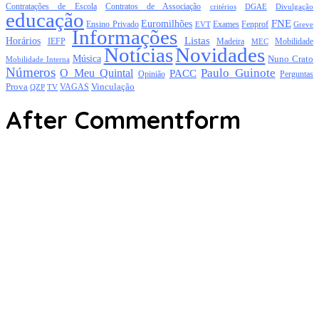
Contratações de Escola
Contratos de Associação
critérios
DGAE
Divulgação
educação
FNE
Euromilhões
Exames
Ensino Privado
EVT
Fenprof
Greve
Informações
Listas
Horários
Mobilidade
IEFP
Madeira
MEC
Notícias
Novidades
Música
Nuno Crato
Mobilidade Interna
Números
Paulo Guinote
O Meu Quintal
PACC
Opinião
Perguntas
Prova
Vinculação
TV
VAGAS
QZP
After Commentform