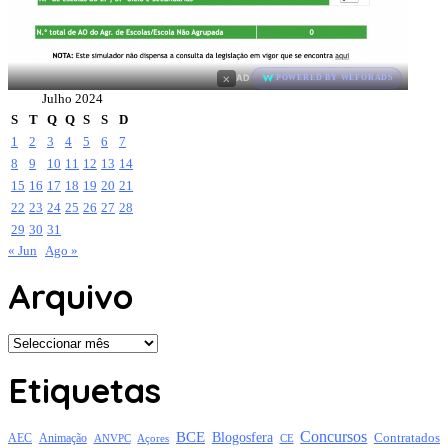
×
AD
POWERED BY WEFORADS
Julho 2024
S
T
Q
Q
S
S
D
1
2
3
4
5
6
7
8
9
10
11
12
13
14
15
16
17
18
19
20
21
22
23
24
25
26
27
28
29
30
31
« Jun
Ago »
Arquivo
Arquivo
Etiquetas
Concursos
BCE
Blogosfera
Contratados
AEC
Animação
Açores
CE
ANVPC