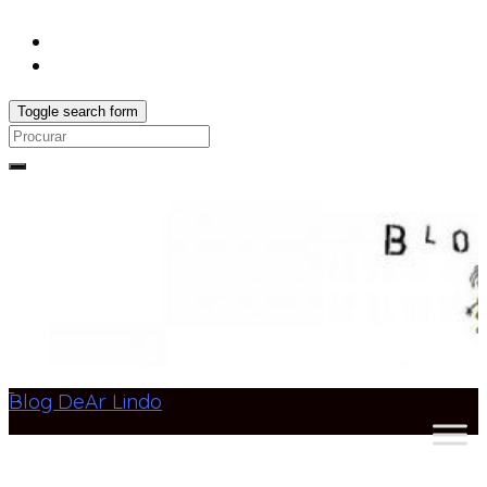
Toggle search form
Search
for:
Blog DeAr Lindo