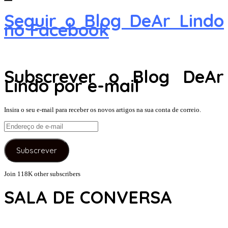
Seguir o Blog DeAr Lindo
no Facebook
Subscrever o Blog DeAr
Lindo por e-mail
Insira o seu e-mail para receber os novos artigos na sua conta de correio.
Endereço
de
e-
Subscrever
mail
Join 118K other subscribers
SALA DE CONVERSA