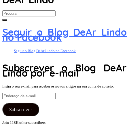
Search
for:
Seguir o Blog DeAr Lindo
no Facebook
Seguir o Blog DeAr Lindo no Facebook
Subscrever o Blog DeAr
Lindo por e-mail
Insira o seu e-mail para receber os novos artigos na sua conta de correio.
Endereço
de
e-
Subscrever
mail
Join 118K other subscribers