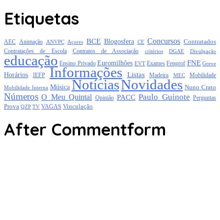
Etiquetas
Concursos
BCE
Blogosfera
Contratados
AEC
Animação
Açores
CE
ANVPC
Contratações de Escola
Contratos de Associação
critérios
DGAE
Divulgação
educação
FNE
Euromilhões
Exames
Ensino Privado
EVT
Fenprof
Greve
Informações
Listas
Horários
Mobilidade
IEFP
Madeira
MEC
Notícias
Novidades
Música
Nuno Crato
Mobilidade Interna
Números
Paulo Guinote
O Meu Quintal
PACC
Opinião
Perguntas
Prova
Vinculação
TV
VAGAS
QZP
After Commentform