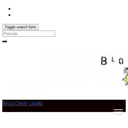
Toggle search form
Search
for:
Blog DeAr Lindo