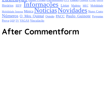
Exames
Ensino Privado
EVT
Fenprof
Greve
Informações
Listas
Horários
Mobilidade
IEFP
Madeira
MEC
Notícias
Novidades
Música
Nuno Crato
Mobilidade Interna
Números
Paulo Guinote
O Meu Quintal
PACC
Opinião
Perguntas
Prova
Vinculação
TV
VAGAS
QZP
After Commentform