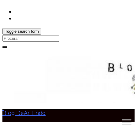
Toggle search form
Search
for:
Blog DeAr Lindo