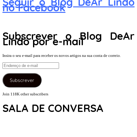
Seguir o Blog DeAr Lindo
no Facebook
Subscrever o Blog DeAr
Lindo por e-mail
Insira o seu e-mail para receber os novos artigos na sua conta de correio.
Endereço
de
e-
Subscrever
mail
Join 118K other subscribers
SALA DE CONVERSA