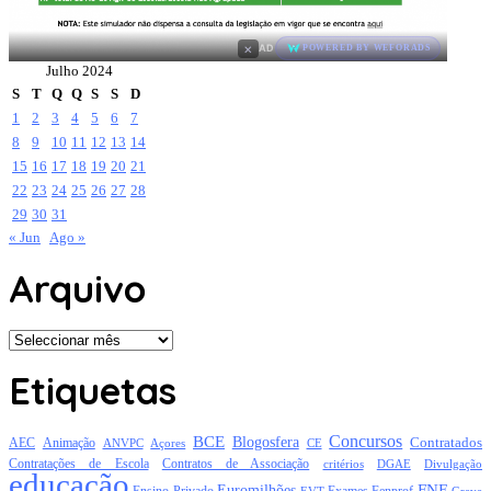
×
AD
POWERED BY WEFORADS
Julho 2024
S
T
Q
Q
S
S
D
1
2
3
4
5
6
7
8
9
10
11
12
13
14
15
16
17
18
19
20
21
22
23
24
25
26
27
28
29
30
31
« Jun
Ago »
Arquivo
Arquivo
Etiquetas
Concursos
BCE
Blogosfera
Contratados
AEC
Animação
Açores
CE
ANVPC
Contratações de Escola
Contratos de Associação
critérios
DGAE
Divulgação
educação
FNE
Euromilhões