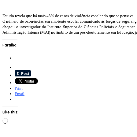
Estudo revela que há mais 48% de casos de violência escolar do que se pensava
O número de ocorrências em ambiente escolar comunicado às forças de segurança é
chegou o investigador do Instituto Superior de Ciências Policiais e Segurança 
Administração Interna (MAI) no âmbito de um pós-doutoramento em Educação, já co
Partilha:
Print
Email
Like this:
Loading…