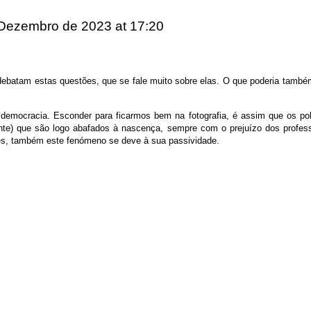
 Dezembro de 2023
at 17:20
 debatam estas questões, que se fale muito sobre elas. O que poderia també
e democracia. Esconder para ficarmos bem na fotografia, é assim que os po
te) que são logo abafados à nascença, sempre com o prejuízo dos profess
res, também este fenómeno se deve à sua passividade.