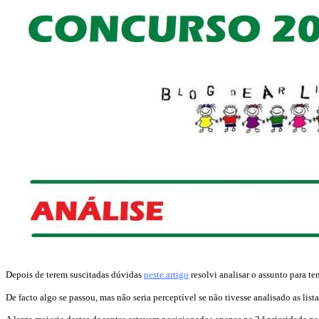
Depois de terem suscitadas dúvidas
neste artigo
resolvi analisar o assunto para te
De facto algo se passou, mas não seria perceptível se não tivesse analisado as lis