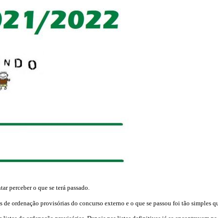
ntar perceber o que se terá passado.
tas de ordenação provisórias do concurso externo e o que se passou foi tão simples q