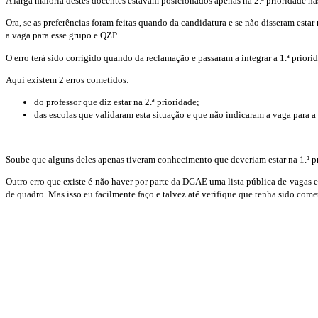
A larga maioria destes docentes estavam posicionados apenas na 2.ª prioridade nas 
Ora, se as preferências foram feitas quando da candidatura e se não disseram esta
a vaga para esse grupo e QZP.
O erro terá sido corrigido quando da reclamação e passaram a integrar a 1.ª prior
Aqui existem 2 erros cometidos:
do professor que diz estar na 2.ª prioridade;
das escolas que validaram esta situação e que não indicaram a vaga para a
Soube que alguns deles apenas tiveram conhecimento que deveriam estar na 1.ª pr
Outro erro que existe é não haver por parte da DGAE uma lista pública de vagas ext
de quadro. Mas isso eu facilmente faço e talvez até verifique que tenha sido come