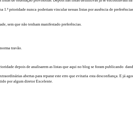
listas de ordenação provisórias. Depois nas listas definitivas já se encontravam na 
r na 1.ª prioridade nunca poderiam vincular nessas listas por ausência de preferênc
idade, sem que não tenham manifestado preferências.
 norma travão.
ioridade depois de analisarem as listas que aqui no blog se foram publicando dando
raordinárias abertas para reparar este erro que evitaria esta desconfiança. E já ago
tido por algum diretor Excelente.