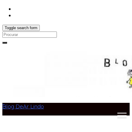
Toggle search form
Search
for:
Blog DeAr Lindo