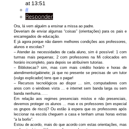
at 13:51
#
Responder
Ora, lá vem alguém a ensinar a missa ao padre.
Deveriam de enviar algumas “coisas” (orientações) para os pais e
encarregados de educação.
E já agora porque não darem melhores condições aos professores,
alunos e escolas?
– Atender às necessidades de cada aluno, sim é possível: 1 com
turmas mais pequenas; 2 com professores na Mi colocados em
horário incompleto, para depois se atribuírem tutorias.
– Bibliotecas? sim, mas com mais crédito horário e horas de
atendimento/gabinete; já que no presente se precisas de um tutor
(vulgo explicador) tens que o pagar!
– Recursos tecnológicos ao dispor … sim, computadores com
anos com o windows vista … e internet sem banda larga ou sem
banda nenhuma……
Em relação aos regimes presenciais mistos e não presenciais,
devemos proteger os alunos … mas e os professores (em especial
os grupos de risco)? Ou estão à espera que os professores após
leccionar na escola cheguem a casa e tenham umas horas extras
“a la borlix”.
Estou de acordo, mais do que acordo com estas orientações, mas