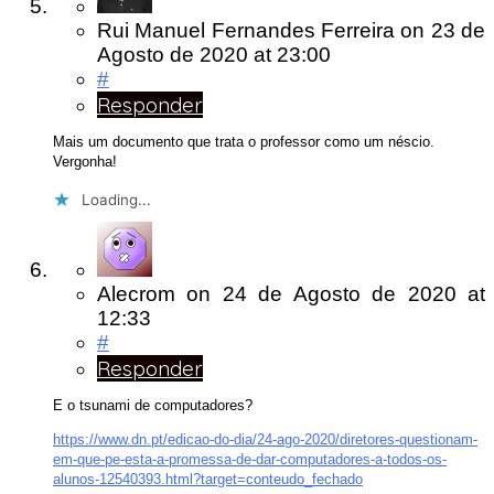
Rui Manuel Fernandes Ferreira
on
23 de
Agosto de 2020
at 23:00
#
Responder
Mais um documento que trata o professor como um néscio.
Vergonha!
Loading...
Alecrom
on
24 de Agosto de 2020
at
12:33
#
Responder
E o tsunami de computadores?
https://www.dn.pt/edicao-do-dia/24-ago-2020/diretores-questionam-
em-que-pe-esta-a-promessa-de-dar-computadores-a-todos-os-
alunos-12540393.html?target=conteudo_fechado