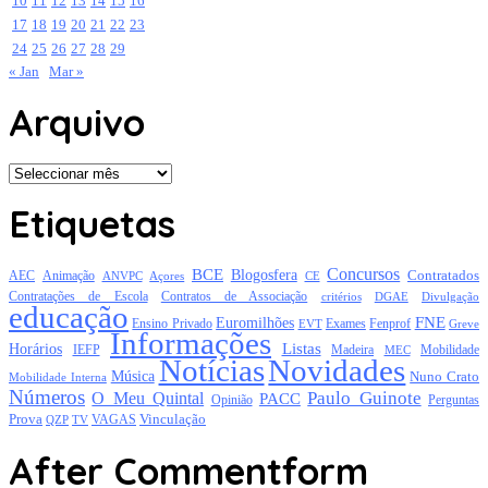
10
11
12
13
14
15
16
17
18
19
20
21
22
23
24
25
26
27
28
29
« Jan
Mar »
Arquivo
Arquivo
Etiquetas
Concursos
BCE
Blogosfera
Contratados
AEC
Animação
Açores
CE
ANVPC
Contratações de Escola
Contratos de Associação
critérios
DGAE
Divulgação
educação
FNE
Euromilhões
Exames
Ensino Privado
EVT
Fenprof
Greve
Informações
Listas
Horários
Mobilidade
IEFP
Madeira
MEC
Notícias
Novidades
Música
Nuno Crato
Mobilidade Interna
Números
Paulo Guinote
O Meu Quintal
PACC
Opinião
Perguntas
Prova
Vinculação
TV
VAGAS
QZP
After Commentform