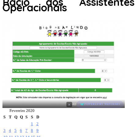
Racio dos Assistentes
Operacionais
×
AD
POWERED BY WEFORADS
Fevereiro 2020
S
T
Q
Q
S
S
D
1
2
3
4
5
6
7
8
9