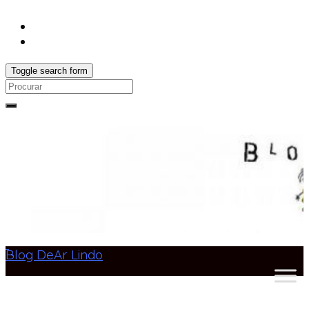
Toggle search form
Search
for:
Blog DeAr Lindo