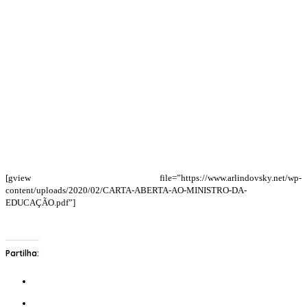
[gview file=”https://www.arlindovsky.net/wp-
content/uploads/2020/02/CARTA-ABERTA-AO-MINISTRO-DA-
EDUCAÇÃO.pdf”]
Partilha: