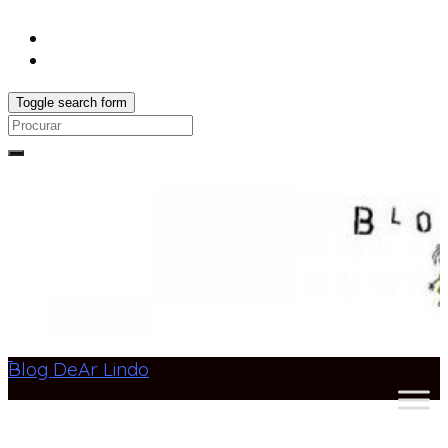
Toggle search form
Search
for:
Blog DeAr Lindo