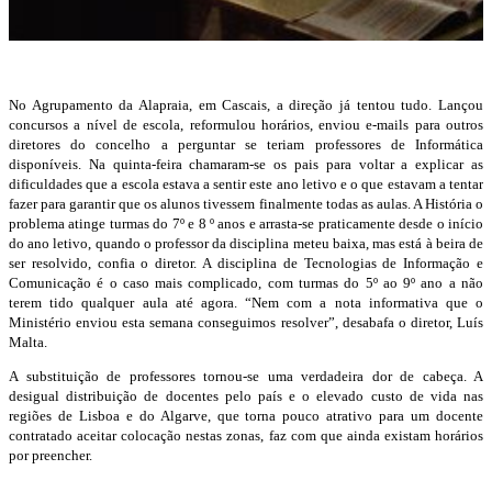
No Agrupamento da Alapraia, em Cascais, a direção já tentou tudo. Lançou
concursos a nível de escola, reformulou horários, enviou e-mails para outros
diretores do concelho a perguntar se teriam professores de Informática
disponíveis. Na quinta-feira chamaram-se os pais para voltar a explicar as
dificuldades que a escola estava a sentir este ano letivo e o que estavam a tentar
fazer para garantir que os alunos tivessem finalmente todas as aulas. A História o
problema atinge turmas do 7º e 8 º anos e arrasta-se praticamente desde o início
do ano letivo, quando o professor da disciplina meteu baixa, mas está à beira de
ser resolvido, confia o diretor. A disciplina de Tecnologias de Informação e
Comunicação é o caso mais complicado, com turmas do 5º ao 9º ano a não
terem tido qualquer aula até agora. “Nem com a nota informativa que o
Ministério enviou esta semana conseguimos resolver”, desabafa o diretor, Luís
Malta.
A substituição de professores tornou-se uma verdadeira dor de cabeça. A
desigual distribuição de docentes pelo país e o elevado custo de vida nas
regiões de Lisboa e do Algarve, que torna pouco atrativo para um docente
contratado aceitar colocação nestas zonas, faz com que ainda existam horários
por preencher.