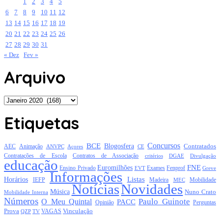
1
2
3
4
5
6
7
8
9
10
11
12
13
14
15
16
17
18
19
20
21
22
23
24
25
26
27
28
29
30
31
« Dez
Fev »
Arquivo
Arquivo
Etiquetas
Concursos
BCE
Blogosfera
Contratados
AEC
Animação
Açores
CE
ANVPC
Contratações de Escola
Contratos de Associação
critérios
DGAE
Divulgação
educação
FNE
Euromilhões
Exames
Ensino Privado
EVT
Fenprof
Greve
Informações
Listas
Horários
Mobilidade
IEFP
Madeira
MEC
Notícias
Novidades
Música
Nuno Crato
Mobilidade Interna
Números
Paulo Guinote
O Meu Quintal
PACC
Opinião
Perguntas
Prova
Vinculação
TV
VAGAS
QZP