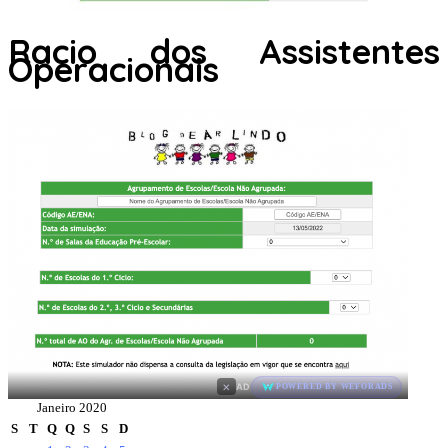
Racio dos Assistentes
Operacionais
×
AD
POWERED BY WEFORADS
Janeiro 2020
S
T
Q
Q
S
S
D