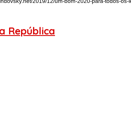
lindovsky.net/2019/12/um-bom-2020-para-todos-os-le
a República