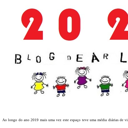
Ao longo do ano 2019 mais uma vez este espaço teve uma média diárias de visi