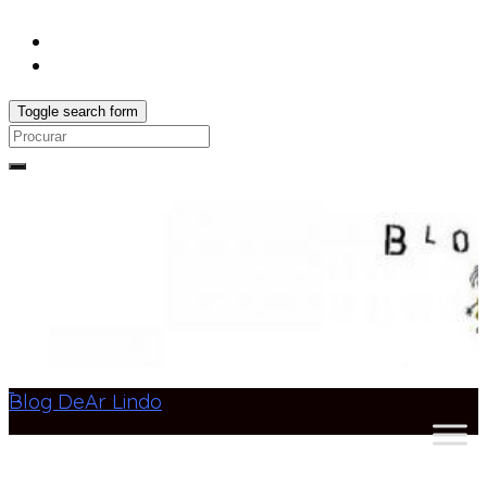
Toggle search form
Search
for:
Blog DeAr Lindo