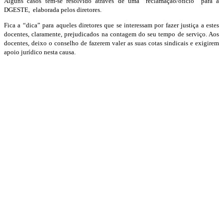
Alguns casos têm-se resolvido através de uma “reclamação/oficio” para a
DGESTE, elaborada pelos diretores.
Fica a “dica” para aqueles diretores que se interessam por fazer justiça a estes
docentes, claramente, prejudicados na contagem do seu tempo de serviço. Aos
docentes, deixo o conselho de fazerem valer as suas cotas sindicais e exigirem
apoio jurídico nesta causa.