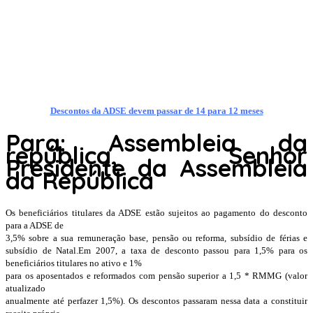
Descontos da ADSE devem passar de 14 para 12 meses
Para: Assembleia da
república, Senhor
Presidente da Assembleia
da República
Os beneficiários titulares da ADSE estão sujeitos ao pagamento do desconto
para a ADSE de
3,5% sobre a sua remuneração base, pensão ou reforma, subsídio de férias e
subsídio de Natal.Em 2007, a taxa de desconto passou para 1,5% para os
beneficiários titulares no ativo e 1%
para os aposentados e reformados com pensão superior a 1,5 * RMMG (valor
atualizado
anualmente até perfazer 1,5%). Os descontos passaram nessa data a constituir