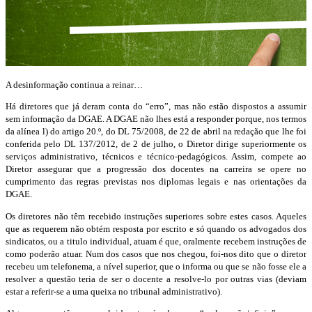
A desinformação continua a reinar…
Há diretores que já deram conta do “erro”, mas não estão dispostos a assumir
sem informação da DGAE. A DGAE não lhes está a responder porque, nos termos
da alínea l) do artigo 20.º, do DL 75/2008, de 22 de abril na redação que lhe foi
conferida pelo DL 137/2012, de 2 de julho, o Diretor dirige superiormente os
serviços administrativo, técnicos e técnico-pedagógicos. Assim, compete ao
Diretor assegurar que a progressão dos docentes na carreira se opere no
cumprimento das regras previstas nos diplomas legais e nas orientações da
DGAE.
Os diretores não têm recebido instruções superiores sobre estes casos. Aqueles
que as requerem não obtém resposta por escrito e só quando os advogados dos
sindicatos, ou a titulo individual, atuam é que, oralmente recebem instruções de
como poderão atuar. Num dos casos que nos chegou, foi-nos dito que o diretor
recebeu um telefonema, a nível superior, que o informa ou que se não fosse ele a
resolver a questão teria de ser o docente a resolve-lo por outras vias (deviam
estar a referir-se a uma queixa no tribunal administrativo).