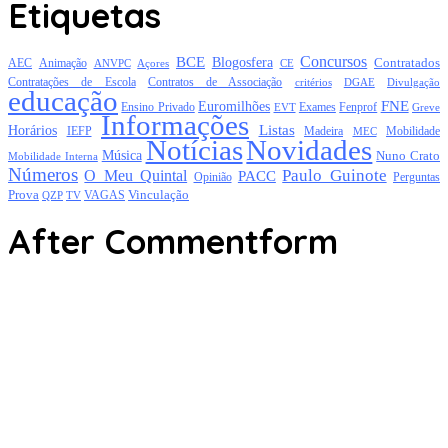
Etiquetas
Concursos
BCE
Blogosfera
Contratados
AEC
Animação
Açores
CE
ANVPC
Contratações de Escola
Contratos de Associação
critérios
DGAE
Divulgação
educação
FNE
Euromilhões
Exames
Ensino Privado
EVT
Fenprof
Greve
Informações
Listas
Horários
Mobilidade
IEFP
Madeira
MEC
Notícias
Novidades
Música
Nuno Crato
Mobilidade Interna
Números
Paulo Guinote
O Meu Quintal
PACC
Opinião
Perguntas
Prova
Vinculação
TV
VAGAS
QZP
After Commentform