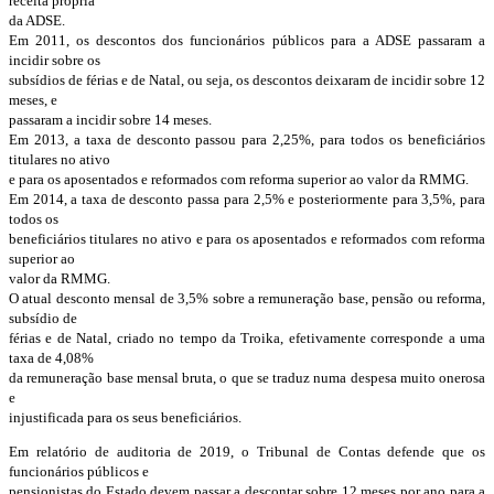
receita própria
da ADSE.
Em 2011, os descontos dos funcionários públicos para a ADSE passaram a
incidir sobre os
subsídios de férias e de Natal, ou seja, os descontos deixaram de incidir sobre 12
meses, e
passaram a incidir sobre 14 meses.
Em 2013, a taxa de desconto passou para 2,25%, para todos os beneficiários
titulares no ativo
e para os aposentados e reformados com reforma superior ao valor da RMMG.
Em 2014, a taxa de desconto passa para 2,5% e posteriormente para 3,5%, para
todos os
beneficiários titulares no ativo e para os aposentados e reformados com reforma
superior ao
valor da RMMG.
O atual desconto mensal de 3,5% sobre a remuneração base, pensão ou reforma,
subsídio de
férias e de Natal, criado no tempo da Troika, efetivamente corresponde a uma
taxa de 4,08%
da remuneração base mensal bruta, o que se traduz numa despesa muito onerosa
e
injustificada para os seus beneficiários.
Em relatório de auditoria de 2019, o Tribunal de Contas defende que os
funcionários públicos e
pensionistas do Estado devem passar a descontar sobre 12 meses por ano para a