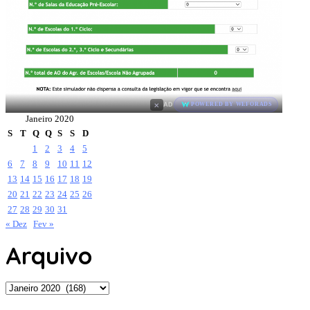
×
AD
POWERED BY WEFORADS
Janeiro 2020
S
T
Q
Q
S
S
D
1
2
3
4
5
6
7
8
9
10
11
12
13
14
15
16
17
18
19
20
21
22
23
24
25
26
27
28
29
30
31
« Dez
Fev »
Arquivo
Arquivo