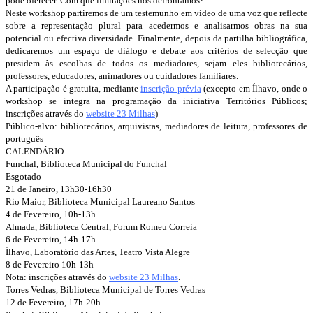
pode oferecer. Com que limitações nos defrontamos?
Neste workshop partiremos de um testemunho em vídeo de uma voz que reflecte
sobre a representação plural para acedermos e analisarmos obras na sua
potencial ou efectiva diversidade. Finalmente, depois da partilha bibliográfica,
dedicaremos um espaço de diálogo e debate aos critérios de selecção que
presidem às escolhas de todos os mediadores, sejam eles bibliotecários,
professores, educadores, animadores ou cuidadores familiares.
A participação é gratuita, mediante
inscrição prévia
(excepto em Ílhavo, onde o
workshop se integra na programação da iniciativa Territórios Públicos;
inscrições através do
website 23 Milhas
)
Público-alvo: bibliotecários, arquivistas, mediadores de leitura, professores de
português
CALENDÁRIO
Funchal, Biblioteca Municipal do Funchal
Esgotado
21 de Janeiro, 13h30-16h30
Rio Maior, Biblioteca Municipal Laureano Santos
4 de Fevereiro, 10h-13h
Almada, Biblioteca Central, Forum Romeu Correia
6 de Fevereiro, 14h-17h
Ílhavo, Laboratório das Artes, Teatro Vista Alegre
8 de Fevereiro 10h-13h
Nota: inscrições através do
website 23 Milhas
.
Torres Vedras, Biblioteca Municipal de Torres Vedras
12 de Fevereiro, 17h-20h