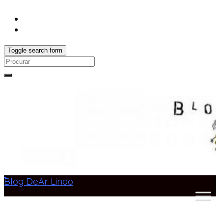
Toggle search form
Search
for:
Blog DeAr Lindo