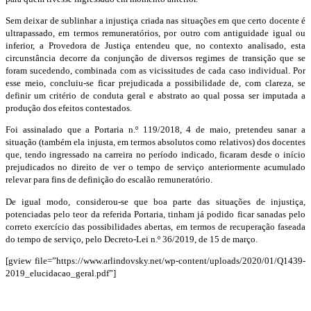
Sem deixar de sublinhar a injustiça criada nas situações em que certo docente é
ultrapassado, em termos remuneratórios, por outro com antiguidade igual ou
inferior, a Provedora de Justiça entendeu que, no contexto analisado, esta
circunstância decorre da conjunção de diversos regimes de transição que se
foram sucedendo, combinada com as vicissitudes de cada caso individual. Por
esse meio, concluiu-se ficar prejudicada a possibilidade de, com clareza, se
definir um critério de conduta geral e abstrato ao qual possa ser imputada a
produção dos efeitos contestados.
Foi assinalado que a Portaria n.º 119/2018, 4 de maio, pretendeu sanar a
situação (também ela injusta, em termos absolutos como relativos) dos docentes
que, tendo ingressado na carreira no período indicado, ficaram desde o início
prejudicados no direito de ver o tempo de serviço anteriormente acumulado
relevar para fins de definição do escalão remuneratório.
De igual modo, considerou-se que boa parte das situações de injustiça,
potenciadas pelo teor da referida Portaria, tinham já podido ficar sanadas pelo
correto exercício das possibilidades abertas, em termos de recuperação faseada
do tempo de serviço, pelo Decreto-Lei n.º 36/2019, de 15 de março.
[gview file=”https://www.arlindovsky.net/wp-content/uploads/2020/01/Q1439-
2019_elucidacao_geral.pdf”]