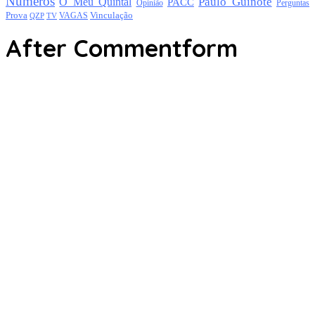
Números
Paulo Guinote
O Meu Quintal
PACC
Opinião
Perguntas
Prova
Vinculação
TV
VAGAS
QZP
After Commentform