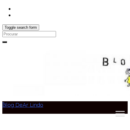
Toggle search form
Search
for:
Blog DeAr Lindo