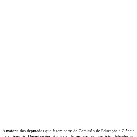
A maioria dos deputados que fazem parte da Comissão de Educação e Ciência
garantiram às Organizações sindicais de professores que irão defender no