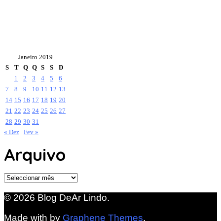
Janeiro 2019
S
T
Q
Q
S
S
D
1
2
3
4
5
6
7
8
9
10
11
12
13
14
15
16
17
18
19
20
21
22
23
24
25
26
27
28
29
30
31
« Dez
Fev »
Arquivo
Arquivo
© 2026 Blog DeAr Lindo.
Made with
by
Graphene Themes
.