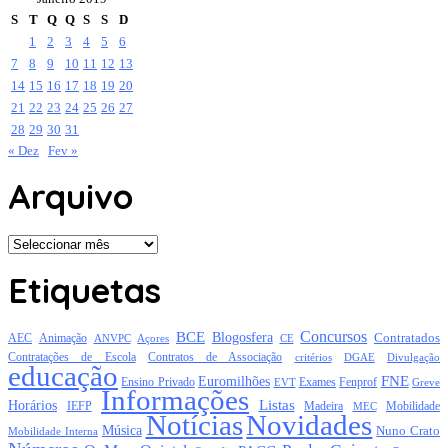
S
T
Q
Q
S
S
D
1
2
3
4
5
6
7
8
9
10
11
12
13
14
15
16
17
18
19
20
21
22
23
24
25
26
27
28
29
30
31
« Dez
Fev »
Arquivo
Arquivo
Etiquetas
Concursos
BCE
Blogosfera
Contratados
AEC
Animação
Açores
CE
ANVPC
Contratações de Escola
Contratos de Associação
critérios
DGAE
Divulgação
educação
FNE
Euromilhões
Exames
Ensino Privado
EVT
Fenprof
Greve
Informações
Listas
Horários
Mobilidade
IEFP
Madeira
MEC
Notícias
Novidades
Música
Nuno Crato
Mobilidade Interna