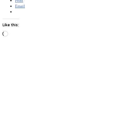
Print
Email
Like this:
Loading…