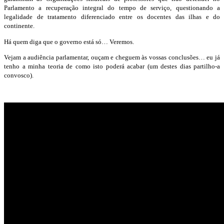
Parlamento a recuperação integral do tempo de serviço, questionando a
legalidade de tratamento diferenciado entre os docentes das ilhas e do
continente.
Há quem diga que o governo está só… Veremos.
Vejam a audiência parlamentar, ouçam e cheguem às vossas conclusões… eu já
tenho a minha teoria de como isto poderá acabar (um destes dias partilho-a
convosco).