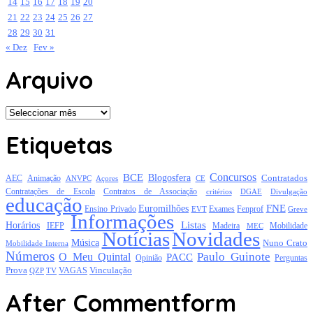
14
15
16
17
18
19
20
21
22
23
24
25
26
27
28
29
30
31
« Dez
Fev »
Arquivo
Arquivo
Etiquetas
Concursos
BCE
Blogosfera
Contratados
AEC
Animação
Açores
CE
ANVPC
Contratações de Escola
Contratos de Associação
critérios
DGAE
Divulgação
educação
FNE
Euromilhões
Exames
Ensino Privado
EVT
Fenprof
Greve
Informações
Listas
Horários
Mobilidade
IEFP
Madeira
MEC
Notícias
Novidades
Música
Nuno Crato
Mobilidade Interna
Números
Paulo Guinote
O Meu Quintal
PACC
Opinião
Perguntas
Prova
Vinculação
TV
VAGAS
QZP
After Commentform