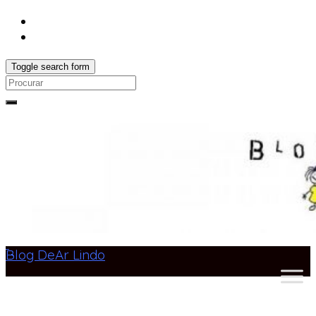
Toggle search form
Search
for:
Blog DeAr Lindo