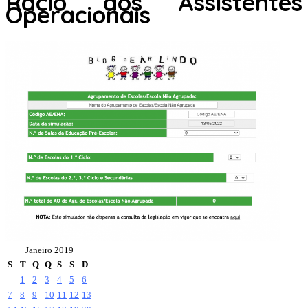
Racio dos Assistentes
Operacionais
Janeiro 2019
S
T
Q
Q
S
S
D
1
2
3
4
5
6
7
8
9
10
11
12
13