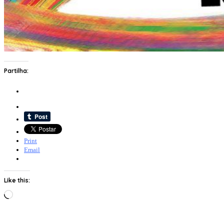
Partilha:
Print
Email
Like this:
Loading…