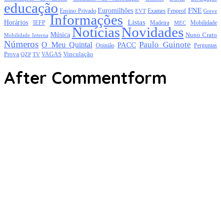
educação
FNE
Euromilhões
Exames
Ensino Privado
EVT
Fenprof
Greve
Informações
Listas
Horários
Mobilidade
IEFP
Madeira
MEC
Notícias
Novidades
Música
Nuno Crato
Mobilidade Interna
Números
Paulo Guinote
O Meu Quintal
PACC
Opinião
Perguntas
Prova
Vinculação
TV
VAGAS
QZP
After Commentform