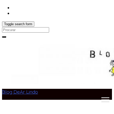
Toggle search form
Search
for:
Blog DeAr Lindo