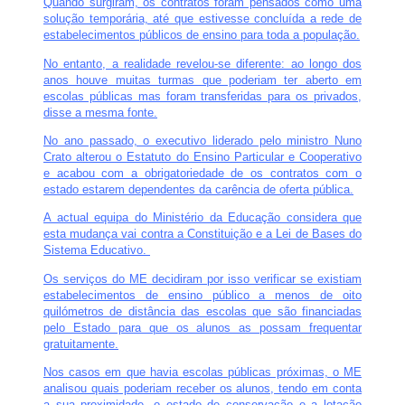
Quando surgiram, os contratos foram pensados como uma
solução temporária, até que estivesse concluída a rede de
estabelecimentos públicos de ensino para toda a população.
No entanto, a realidade revelou-se diferente: ao longo dos
anos houve muitas turmas que poderiam ter aberto em
escolas públicas mas foram transferidas para os privados,
disse a mesma fonte.
No ano passado, o executivo liderado pelo ministro Nuno
Crato alterou o Estatuto do Ensino Particular e Cooperativo
e acabou com a obrigatoriedade de os contratos com o
estado estarem dependentes da carência de oferta pública.
A actual equipa do Ministério da Educação considera que
esta mudança vai contra a Constituição e a Lei de Bases do
Sistema Educativo.
Os serviços do ME decidiram por isso verificar se existiam
estabelecimentos de ensino público a menos de oito
quilómetros de distância das escolas que são financiadas
pelo Estado para que os alunos as possam frequentar
gratuitamente.
Nos casos em que havia escolas públicas próximas, o ME
analisou quais poderiam receber os alunos, tendo em conta
a sua proximidade, o estado de conservação e a lotação