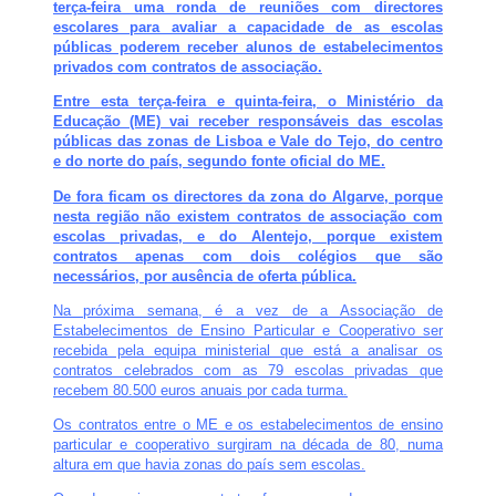
terça-feira uma ronda de reuniões com directores
escolares para avaliar a capacidade de as escolas
públicas poderem receber alunos de estabelecimentos
privados com contratos de associação.
Entre esta terça-feira e quinta-feira, o Ministério da
Educação (ME) vai receber responsáveis das escolas
públicas das zonas de Lisboa e Vale do Tejo, do centro
e do norte do país, segundo fonte oficial do ME.
De fora ficam os directores da zona do Algarve, porque
nesta região não existem contratos de associação com
escolas privadas, e do Alentejo, porque existem
contratos apenas com dois colégios que são
necessários, por ausência de oferta pública.
Na próxima semana, é a vez de a Associação de
Estabelecimentos de Ensino Particular e Cooperativo ser
recebida pela equipa ministerial que está a analisar os
contratos celebrados com as 79 escolas privadas que
recebem 80.500 euros anuais por cada turma.
Os contratos entre o ME e os estabelecimentos de ensino
particular e cooperativo surgiram na década de 80, numa
altura em que havia zonas do país sem escolas.