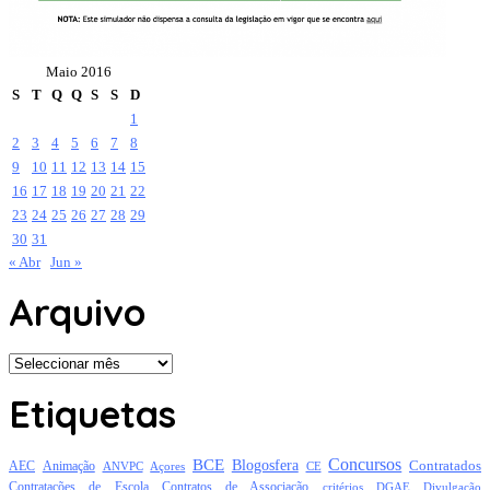
Maio 2016
S
T
Q
Q
S
S
D
1
2
3
4
5
6
7
8
9
10
11
12
13
14
15
16
17
18
19
20
21
22
23
24
25
26
27
28
29
30
31
« Abr
Jun »
Arquivo
Arquivo
Etiquetas
Concursos
BCE
Blogosfera
Contratados
AEC
Animação
Açores
CE
ANVPC
Contratações de Escola
Contratos de Associação
critérios
DGAE
Divulgação