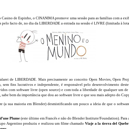
, no Casino de Espinho, o CINANIMA promove uma sessão para as famílias com a ex
pelo facto de, no dia da LIBERDADE a entrada na sessão é LIVRE (limitada à lotaç
m falarei de LIBERDADE. Mais precisamente ao conceito Open Movies, Open Proj
a, sem fins lucrativos e independente, é responsável pelo desenvolvimento dest
idos com software livre (open source) e com toda a liberdade de qualquer um de 
e, sabe bem da importância que dou ao software livre e que sou mais adepto do Co
e (a sua maioria em Blender) desmistificando um pouco a ideia de que o software li
 d’une Plume
(este último em Francês e não do Blender Institute/Foundation). Para 
rupo Argentino produziu e realizou um filme chamado
Viaje a la tierra del Queb
opey
.