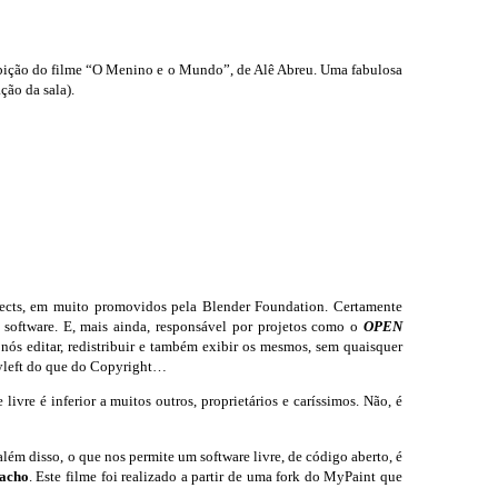
ibição do filme “O Menino e o Mundo”, de Alê Abreu. Uma fabulosa
ão da sala).
ects, em muito promovidos pela Blender Foundation. Certamente
e software. E, mais ainda, responsável por projetos como o
OPEN
nós editar, redistribuir e também exibir os mesmos, sem quaisquer
pyleft do que do Copyright…
vre é inferior a muitos outros, proprietários e caríssimos. Não, é
além disso, o que nos permite um software livre, de código aberto, é
racho
. Este filme foi realizado a partir de uma fork do MyPaint que