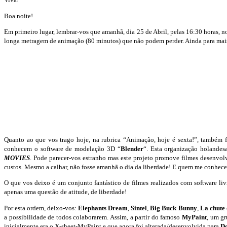
Boa noite!
Em primeiro lugar, lembrar-vos que amanhã, dia 25 de Abril, pelas 16:30 horas
longa metragem de animação (80 minutos) que não podem perder. Ainda para mais 
Quanto ao que vos trago hoje, na rubrica “Animação, hoje é sexta!”, també
conhecem o software de modelação 3D “
Blender
“. Esta organização holandes
MOVIES
. Pode parecer-vos estranho mas este projeto promove filmes desenvolv
custos. Mesmo a calhar, não fosse amanhã o dia da liberdade! E quem me conhec
O que vos deixo é um conjunto fantástico de filmes realizados com software livr
apenas uma questão de atitude, de liberdade!
Por esta ordem, deixo-vos:
Elephants Dream
,
Sintel
,
Big Buck Bunny
,
La chute
a possibilidade de todos colaborarem. Assim, a partir do famoso
MyPaint
, um g
inicialmente era o X-sheet-MyPaint e que agora foi alterada/desenvolvida para
D