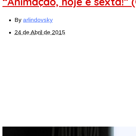
“Animação, hoje é sexta!” 
By
arlindovsky
24 de Abril de 2015