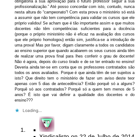
obrigatória a sua aprovação para o futuro professor seguir a sua
profissionalização.” Até posso concordar com isto, contudo, nunca
nesta altura do “campeonato”! Com esta prova o ministério só está
a assumir que não tem competência para validar os cursos que ele
próprio validou! Se acham que é tão importante assim e que muitos
docentes não têm competências suficientes para a docência
(porque o próprio ministério não é eficaz na avaliação dos cursos
que ele próprio homologou) então sim, justifica-se a introdução de
uma prova! Mas por favor, digam claramente a todos os candidatos
ao ensino superior que quando acabarem os seus cursos ainda têm
de realizar uma prova final para lhes conferir o grau de docente!
Não é agora, depois do curso tirado e de se ter entrado no ensino!
Deveria ainda ter-se em conta que os professores contratados são
todos os anos avaliados. Porque é que ainda têm de ser sujeitos a
isto? Que direito tem o ministério de fazer um aviso deste teor
apenas com 5 dias de antecedência? Então porquê só a alguns?
Porquê só aos contratados? Porquê só a quem tem menos de 5
anos? É isto que vai definir a qualidade dos docentes e do
ensino???
Loading...
Xindicalisto
on
22 de Julho de 2014