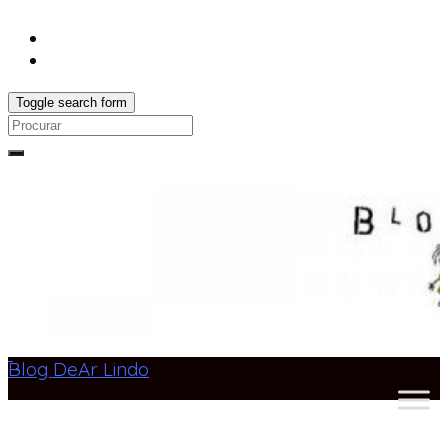
Toggle search form
Search
for:
Blog DeAr Lindo